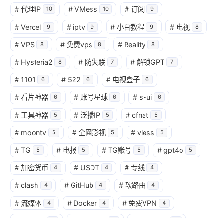
#
代理IP
#
VMess
#
订阅
10
10
9
#
Vercel
#
iptv
#
小白教程
#
电视
9
9
9
8
#
VPS
#
免费vps
#
Reality
8
8
8
#
Hysteria2
#
防失联
#
解锁GPT
8
7
7
#
1101
#
522
#
电视盒子
6
6
6
#
看片神器
#
账号星球
#
s-ui
6
6
6
#
工具神器
#
泛播IP
#
cfnat
5
5
5
#
moontv
#
全网影视
#
vless
5
5
5
#
TG
#
电报
#
TG账号
#
gpt4o
5
5
5
5
#
加密货币
#
USDT
#
专线
4
4
4
#
clash
#
GitHub
#
软路由
4
4
4
#
流媒体
#
Docker
#
免费VPN
4
4
4