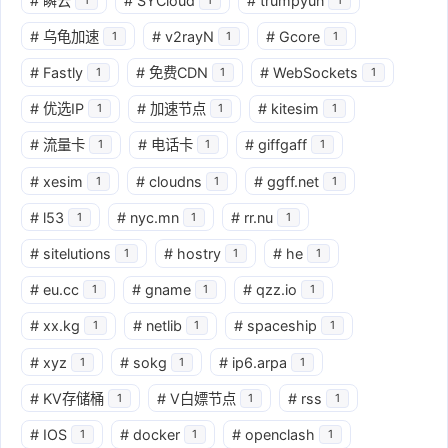
#
瞬云
#
SYCloud
#
trumpyun
#
乌龟加速
#
v2rayN
#
Gcore
1
1
1
#
Fastly
#
免费CDN
#
WebSockets
1
1
1
#
优选IP
#
加速节点
#
kitesim
1
1
1
#
流量卡
#
电话卡
#
giffgaff
1
1
1
#
xesim
#
cloudns
#
ggff.net
1
1
1
#
l53
#
nyc.mn
#
rr.nu
1
1
1
#
sitelutions
#
hostry
#
he
1
1
1
#
eu.cc
#
gname
#
qzz.io
1
1
1
#
xx.kg
#
netlib
#
spaceship
1
1
1
#
xyz
#
sokg
#
ip6.arpa
1
1
1
#
KV存储桶
#
V白嫖节点
#
rss
1
1
1
#
IOS
#
docker
#
openclash
1
1
1