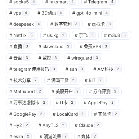
#
socks5
#
raksmart
#
Telegram
4
4
4
#
vps
#
3D动画
#
gpt-4o-mini
4
4
4
#
deepseek
#
数字套利
#
虚拟卡
4
3
3
#
Netflix
#
us.kg
#
奈飞
#
m3u8
3
3
3
3
#
直播
#
clawcloud
#
免费VPS
3
3
3
#
云盘
#
监控
#
wireguard
3
3
3
#
telegram使用技巧
#
ssh
#
AM科技
3
3
2
#
技术分享
#
满满干货
#
BIT
2
2
2
#
Matrixport
#
美股开户
#
券商评测
2
2
2
#
万事达虚拟卡
#
U卡
#
ApplePay
2
2
2
#
GooglePay
#
LocalCard
#
实体卡
2
2
2
#
Hy2
#
AnyTLS
#
Claude
2
2
2
#
esim
#
漫游流量
#
媒体
2
2
2