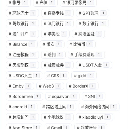
#
帐号
#
充值
#
银河录像局
1
1
1
#
环球巴士
#
直播专线
#
GPT账号
1
1
1
#
蚂蚁银行
#
澳门银行
#
数字银行
1
1
1
#
澳门开户
#
港美股
#
跨境金融
1
1
1
#
Binance
#
币安
#
比特币
1
1
1
#
注册教程
#
返佣
#
手续费返现
1
1
1
#
美股期权
#
融资融券
#
USDT入金
1
1
1
#
USDC入金
#
CRS
#
gidd
1
1
1
#
Emby
#
Web3
#
BorderX
1
1
1
#
Borderfree
#
equalvpn
#
SNI
1
1
1
#
android
#
跨区域上网
#
海外网络访问
1
1
1
#
跨境访问
#
小地球仪
#
xiaodiqiuyi
1
1
1
#
App Store
#
Gmail
#
谷歌账号
1
1
1