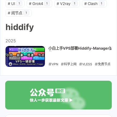
#
UI
#
Grok4
#
V2ray
#
Clash
1
1
1
1
#
阅节点
1
hiddify
2025
小白上手VPS部署Hiddify-Manager
节
点|VMess|VLESS|Hysteria2|Trojan|TU
自用教程
VPN
科学上网
VLESS
免费节点
免费vps
VMess
Reality
Hysteria2
hiddify
2025-01-22