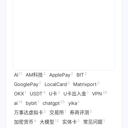
11
2
2
2
AI
AM科技
ApplePay
BIT
2
2
2
GooglePay
LocalCard
Matrixport
1
4
2
1
26
OKX
USDT
U卡
U卡出入金
VPN
14
1
25
1
ai
bybit
chatgpt
yika
2
1
2
万事达虚拟卡
交易所
券商评测
4
12
2
1
加密货币
大模型
实体卡
常见问题