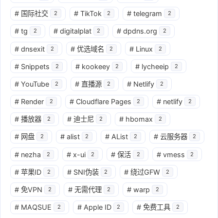
#
国际社交
#
TikTok
#
telegram
2
2
2
#
tg
#
digitalplat
#
dpdns.org
2
2
2
#
dnsexit
#
优选域名
#
Linux
2
2
2
#
Snippets
#
kookeey
#
lycheeip
2
2
2
#
YouTube
#
直播源
#
Netlify
2
2
2
#
Render
#
Cloudflare Pages
#
netlify
2
2
2
#
播放器
#
迪士尼
#
hbomax
2
2
2
#
网盘
#
alist
#
AList
#
云服务器
2
2
2
2
#
nezha
#
x-ui
#
保活
#
vmess
2
2
2
2
#
苹果ID
#
SNI伪装
#
绕过GFW
2
2
2
#
免VPN
#
无需代理
#
warp
2
2
2
#
MAQSUE
#
Apple ID
#
免费工具
2
2
2