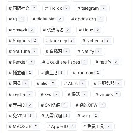
#
国际社交
#
TikTok
#
telegram
2
2
2
#
tg
#
digitalplat
#
dpdns.org
2
2
2
#
dnsexit
#
优选域名
#
Linux
2
2
2
#
Snippets
#
kookeey
#
lycheeip
2
2
2
#
YouTube
#
直播源
#
Netlify
2
2
2
#
Render
#
Cloudflare Pages
#
netlify
2
2
2
#
播放器
#
迪士尼
#
hbomax
2
2
2
#
网盘
#
alist
#
AList
#
云服务器
2
2
2
2
#
nezha
#
x-ui
#
保活
#
vmess
2
2
2
2
#
苹果ID
#
SNI伪装
#
绕过GFW
2
2
2
#
免VPN
#
无需代理
#
warp
2
2
2
#
MAQSUE
#
Apple ID
#
免费工具
2
2
2