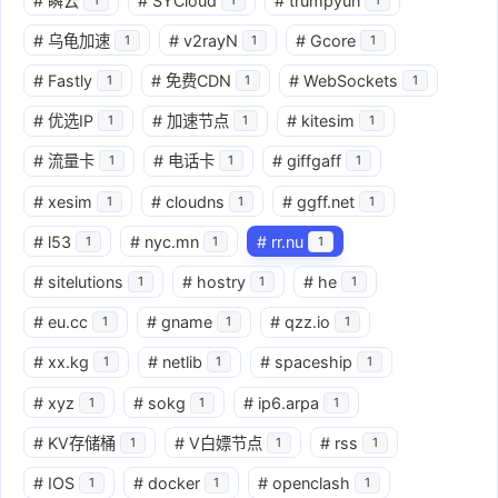
#
瞬云
#
SYCloud
#
trumpyun
#
乌龟加速
#
v2rayN
#
Gcore
1
1
1
#
Fastly
#
免费CDN
#
WebSockets
1
1
1
#
优选IP
#
加速节点
#
kitesim
1
1
1
#
流量卡
#
电话卡
#
giffgaff
1
1
1
#
xesim
#
cloudns
#
ggff.net
1
1
1
#
l53
#
nyc.mn
#
rr.nu
1
1
1
#
sitelutions
#
hostry
#
he
1
1
1
#
eu.cc
#
gname
#
qzz.io
1
1
1
#
xx.kg
#
netlib
#
spaceship
1
1
1
#
xyz
#
sokg
#
ip6.arpa
1
1
1
#
KV存储桶
#
V白嫖节点
#
rss
1
1
1
#
IOS
#
docker
#
openclash
1
1
1