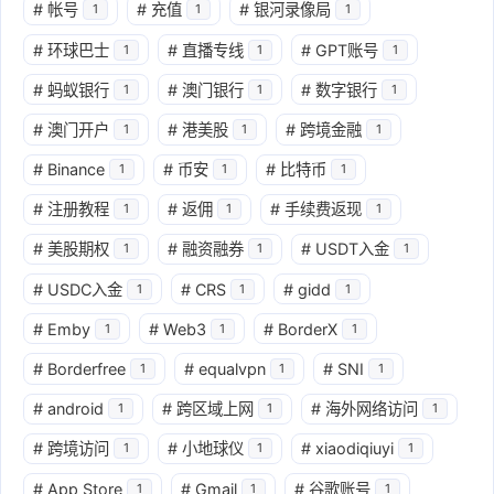
#
帐号
#
充值
#
银河录像局
1
1
1
#
环球巴士
#
直播专线
#
GPT账号
1
1
1
#
蚂蚁银行
#
澳门银行
#
数字银行
1
1
1
#
澳门开户
#
港美股
#
跨境金融
1
1
1
#
Binance
#
币安
#
比特币
1
1
1
#
注册教程
#
返佣
#
手续费返现
1
1
1
#
美股期权
#
融资融券
#
USDT入金
1
1
1
#
USDC入金
#
CRS
#
gidd
1
1
1
#
Emby
#
Web3
#
BorderX
1
1
1
#
Borderfree
#
equalvpn
#
SNI
1
1
1
#
android
#
跨区域上网
#
海外网络访问
1
1
1
#
跨境访问
#
小地球仪
#
xiaodiqiuyi
1
1
1
#
App Store
#
Gmail
#
谷歌账号
1
1
1