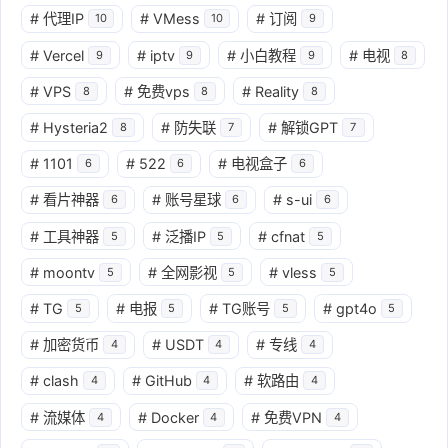
#
代理IP
#
VMess
#
订阅
10
10
9
#
Vercel
#
iptv
#
小白教程
#
电视
9
9
9
8
#
VPS
#
免费vps
#
Reality
8
8
8
#
Hysteria2
#
防失联
#
解锁GPT
8
7
7
#
1101
#
522
#
电视盒子
6
6
6
#
看片神器
#
账号星球
#
s-ui
6
6
6
#
工具神器
#
泛播IP
#
cfnat
5
5
5
#
moontv
#
全网影视
#
vless
5
5
5
#
TG
#
电报
#
TG账号
#
gpt4o
5
5
5
5
#
加密货币
#
USDT
#
专线
4
4
4
#
clash
#
GitHub
#
软路由
4
4
4
#
流媒体
#
Docker
#
免费VPN
4
4
4