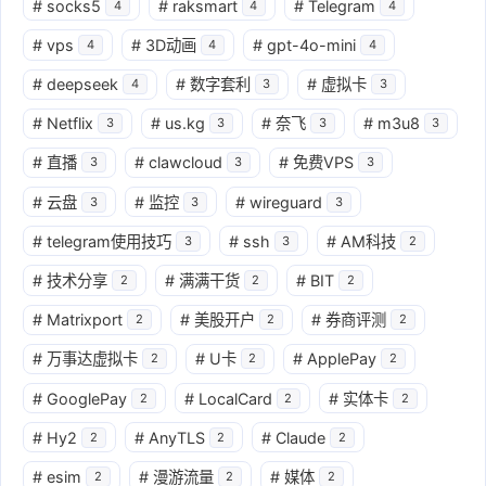
#
socks5
#
raksmart
#
Telegram
4
4
4
#
vps
#
3D动画
#
gpt-4o-mini
4
4
4
#
deepseek
#
数字套利
#
虚拟卡
4
3
3
#
Netflix
#
us.kg
#
奈飞
#
m3u8
3
3
3
3
#
直播
#
clawcloud
#
免费VPS
3
3
3
#
云盘
#
监控
#
wireguard
3
3
3
#
telegram使用技巧
#
ssh
#
AM科技
3
3
2
#
技术分享
#
满满干货
#
BIT
2
2
2
#
Matrixport
#
美股开户
#
券商评测
2
2
2
#
万事达虚拟卡
#
U卡
#
ApplePay
2
2
2
#
GooglePay
#
LocalCard
#
实体卡
2
2
2
#
Hy2
#
AnyTLS
#
Claude
2
2
2
#
esim
#
漫游流量
#
媒体
2
2
2