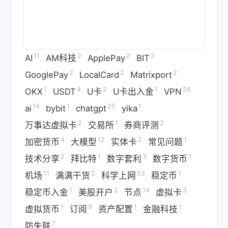
11
2
2
2
AI
AM科技
ApplePay
BIT
2
2
2
GooglePay
LocalCard
Matrixport
1
4
2
1
26
OKX
USDT
U卡
U卡出入金
VPN
14
1
25
1
ai
bybit
chatgpt
yika
2
1
2
万事达虚拟卡
交易所
券商评测
4
12
2
1
加密货币
大模型
实体卡
常见问题
2
1
3
1
技术分享
拜比特
数字套利
数字货币
11
2
53
1
机场
满满干货
科学上网
稳定币
1
2
14
3
稳定币入金
美股开户
节点
虚拟卡
1
9
1
1
虚拟货币
订阅
资产配置
金融科技
7
防失联