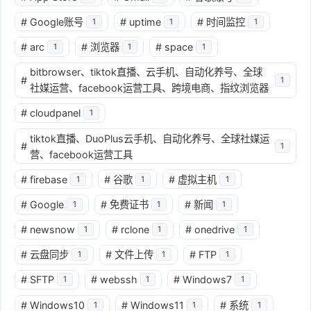
#
Google账号
#
uptime
#
时间监控
1
1
1
#
arc
#
浏览器
#
space
1
1
1
bitbrowser、tiktok直播、云手机、自动化养号、全球
#
1
社媒运营、facebook运营工具、跨境电商、指纹浏览器
#
cloudpanel
1
tiktok直播、DuoPlus云手机、自动化养号、全球社媒运
#
1
营、facebook运营工具
#
firebase
#
谷歌
#
虚拟主机
1
1
1
#
Google
#
免费证书
#
新闻
1
1
1
#
newsnow
#
rclone
#
onedrive
1
1
1
#
云盘同步
#
文件上传
#
FTP
1
1
1
#
SFTP
#
webssh
#
Windows7
1
1
1
#
Windows10
#
Windows11
#
系统
1
1
1