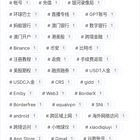
#
帐号
#
充值
#
银河录像局
1
1
1
#
环球巴士
#
直播专线
#
GPT账号
1
1
1
#
蚂蚁银行
#
澳门银行
#
数字银行
1
1
1
#
澳门开户
#
港美股
#
跨境金融
1
1
1
#
Binance
#
币安
#
比特币
1
1
1
#
注册教程
#
返佣
#
手续费返现
1
1
1
#
美股期权
#
融资融券
#
USDT入金
1
1
1
#
USDC入金
#
CRS
#
gidd
1
1
1
#
Emby
#
Web3
#
BorderX
1
1
1
#
Borderfree
#
equalvpn
#
SNI
1
1
1
#
android
#
跨区域上网
#
海外网络访问
1
1
1
#
跨境访问
#
小地球仪
#
xiaodiqiuyi
1
1
1
#
App Store
#
Gmail
#
谷歌账号
1
1
1