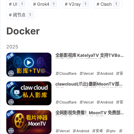
#
UI
#
Grok4
#
V2ray
#
Clash
1
1
1
1
#
阅节点
1
Docker
2025
全新影视库 KatelyaTV 支持TVBox
观看 手机/电视/网页观看 Vercel、
Cloudflare、Docker、Netlify、
clawcloud、Render部署
Cloudflare
Vercel
Android
安
卓
iptv
KatelyaTV
moontv
clawcloud(爪云)最新MoonTV部署
教程 Docker一键部署 全网最强影视
TVBox
看片神器
clawcloud
免费看 支持手机/电视/网页
Netlify
Cloudflare
Docker
Vercel
Render
Android
安
卓
2025-09-08
iptv
电视
电视盒子
全网影视免费看！MoonTV 免费部
署全教程⚡手机/电视/网页，
moontv
看片神器
clawcloud
Vercel、Cloudflare Pages、
Docker一键部署
Docker
Vercel
Android
全网影视
安卓
iptv