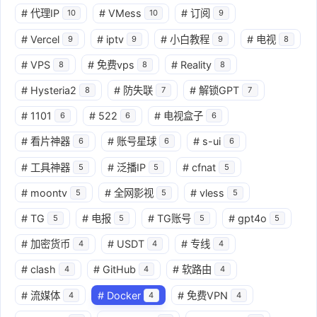
#
代理IP
#
VMess
#
订阅
10
10
9
#
Vercel
#
iptv
#
小白教程
#
电视
9
9
9
8
#
VPS
#
免费vps
#
Reality
8
8
8
#
Hysteria2
#
防失联
#
解锁GPT
8
7
7
#
1101
#
522
#
电视盒子
6
6
6
#
看片神器
#
账号星球
#
s-ui
6
6
6
#
工具神器
#
泛播IP
#
cfnat
5
5
5
#
moontv
#
全网影视
#
vless
5
5
5
#
TG
#
电报
#
TG账号
#
gpt4o
5
5
5
5
#
加密货币
#
USDT
#
专线
4
4
4
#
clash
#
GitHub
#
软路由
4
4
4
#
流媒体
#
Docker
#
免费VPN
4
4
4