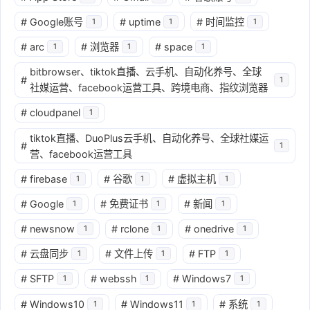
#
Google账号
#
uptime
#
时间监控
1
1
1
#
arc
#
浏览器
#
space
1
1
1
bitbrowser、tiktok直播、云手机、自动化养号、全球
#
1
社媒运营、facebook运营工具、跨境电商、指纹浏览器
#
cloudpanel
1
tiktok直播、DuoPlus云手机、自动化养号、全球社媒运
#
1
营、facebook运营工具
#
firebase
#
谷歌
#
虚拟主机
1
1
1
#
Google
#
免费证书
#
新闻
1
1
1
#
newsnow
#
rclone
#
onedrive
1
1
1
#
云盘同步
#
文件上传
#
FTP
1
1
1
#
SFTP
#
webssh
#
Windows7
1
1
1
#
Windows10
#
Windows11
#
系统
1
1
1