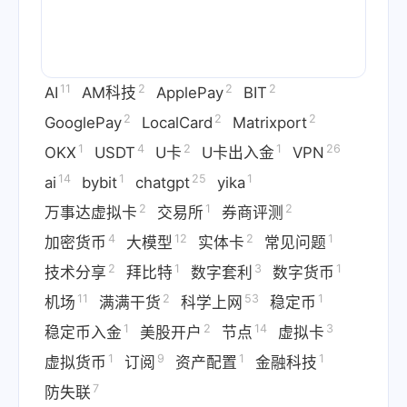
11
2
2
2
AI
AM科技
ApplePay
BIT
2
2
2
GooglePay
LocalCard
Matrixport
1
4
2
1
26
OKX
USDT
U卡
U卡出入金
VPN
14
1
25
1
ai
bybit
chatgpt
yika
2
1
2
万事达虚拟卡
交易所
券商评测
4
12
2
1
加密货币
大模型
实体卡
常见问题
2
1
3
1
技术分享
拜比特
数字套利
数字货币
11
2
53
1
机场
满满干货
科学上网
稳定币
1
2
14
3
稳定币入金
美股开户
节点
虚拟卡
1
9
1
1
虚拟货币
订阅
资产配置
金融科技
7
防失联