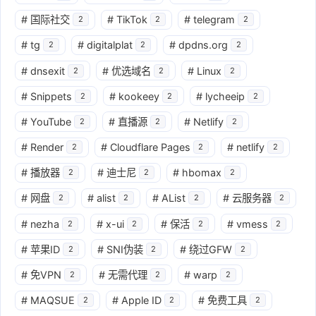
#
国际社交
#
TikTok
#
telegram
2
2
2
#
tg
#
digitalplat
#
dpdns.org
2
2
2
#
dnsexit
#
优选域名
#
Linux
2
2
2
#
Snippets
#
kookeey
#
lycheeip
2
2
2
#
YouTube
#
直播源
#
Netlify
2
2
2
#
Render
#
Cloudflare Pages
#
netlify
2
2
2
#
播放器
#
迪士尼
#
hbomax
2
2
2
#
网盘
#
alist
#
AList
#
云服务器
2
2
2
2
#
nezha
#
x-ui
#
保活
#
vmess
2
2
2
2
#
苹果ID
#
SNI伪装
#
绕过GFW
2
2
2
#
免VPN
#
无需代理
#
warp
2
2
2
#
MAQSUE
#
Apple ID
#
免费工具
2
2
2