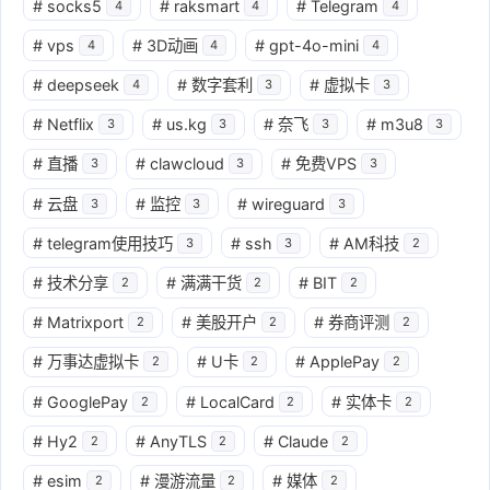
#
socks5
#
raksmart
#
Telegram
4
4
4
#
vps
#
3D动画
#
gpt-4o-mini
4
4
4
#
deepseek
#
数字套利
#
虚拟卡
4
3
3
#
Netflix
#
us.kg
#
奈飞
#
m3u8
3
3
3
3
#
直播
#
clawcloud
#
免费VPS
3
3
3
#
云盘
#
监控
#
wireguard
3
3
3
#
telegram使用技巧
#
ssh
#
AM科技
3
3
2
#
技术分享
#
满满干货
#
BIT
2
2
2
#
Matrixport
#
美股开户
#
券商评测
2
2
2
#
万事达虚拟卡
#
U卡
#
ApplePay
2
2
2
#
GooglePay
#
LocalCard
#
实体卡
2
2
2
#
Hy2
#
AnyTLS
#
Claude
2
2
2
#
esim
#
漫游流量
#
媒体
2
2
2