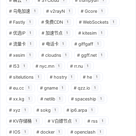
#
瞬云
#
SYCloud
#
trumpyun
#
乌龟加速
#
v2rayN
#
Gcore
1
1
1
#
Fastly
#
免费CDN
#
WebSockets
1
1
1
#
优选IP
#
加速节点
#
kitesim
1
1
1
#
流量卡
#
电话卡
#
giffgaff
1
1
1
#
xesim
#
cloudns
#
ggff.net
1
1
1
#
l53
#
nyc.mn
#
rr.nu
1
1
1
#
sitelutions
#
hostry
#
he
1
1
1
#
eu.cc
#
gname
#
qzz.io
1
1
1
#
xx.kg
#
netlib
#
spaceship
1
1
1
#
xyz
#
sokg
#
ip6.arpa
1
1
1
#
KV存储桶
#
V白嫖节点
#
rss
1
1
1
#
IOS
#
docker
#
openclash
1
1
1