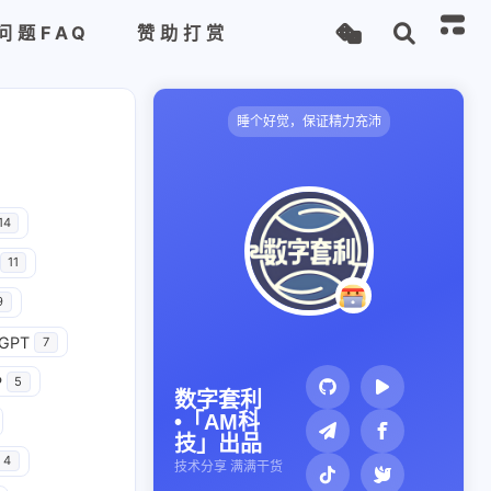
问题FAQ
赞助打赏
睡个好觉，保证精力充沛
14
11
9
GPT
7
P
5
数字套利
•「AM科
技」出品
4
技术分享 满满干货