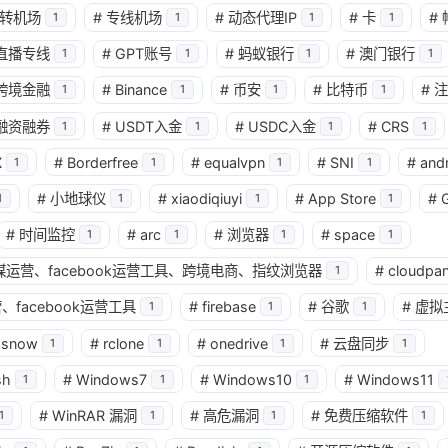
转机场
#
专线机场
#
动态代理IP
#
卡
#
1
1
1
1
兴趣点
直播专线
#
GPT账号
#
蚂蚁银行
#
澳门银行
1
1
1
1
寻找你感兴趣的领域
跨境金融
#
Binance
#
币安
#
比特币
#
注
1
1
1
1
确
融资融券
#
USDT入金
#
USDC入金
#
CRS
1
1
1
1
11
2
2
2
AI
AM科技
ApplePay
BIT
X
#
Borderfree
#
equalvpn
#
SNI
#
and
1
1
1
1
2
1
4
2
Matrixport
OKX
USDT
U卡
#
小地球仪
#
xiaodiqiuyi
#
App Store
#
1
1
1
1
1
25
1
bybit
chatgpt
yika
万事达
#
时间监控
#
arc
#
浏览器
#
space
1
1
1
1
4
12
2
球社媒运营、facebook运营工具、跨境电商、指纹浏览器
#
cloudpan
加密货币
大模型
实体卡
常见
1
、facebook运营工具
#
firebase
#
谷歌
#
虚拟
1
1
1
3
1
11
数字套利
数字货币
机场
满满
wsnow
#
rclone
#
onedrive
#
云盘同步
1
1
1
1
1
2
14
稳定币入金
美股开户
节点
虚
sh
#
Windows7
#
Windows10
#
Windows11
1
1
1
1
1
7
资产配置
金融科技
防失联
#
WinRAR 漏洞
#
高危漏洞
#
免费压缩软件
1
1
1
1
八月 2026
七月 2026