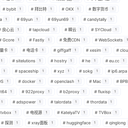
#
bybit
#
拜比特
#
OKX
#
数字货币
1
1
1
1
a
#
69yun
#
69yun69
#
candytally
1
1
1
1
#
良心云
#
tapcloud
#
瞬云
#
SYCloud
1
1
1
1
#
Gcore
#
Fastly
#
免费CDN
#
WebSockets
1
1
1
1
量卡
#
电话卡
#
giffgaff
#
xesim
#
clo
1
1
1
1
#
sitelutions
#
hostry
#
he
#
eu.cc
1
1
1
1
1
#
spaceship
#
xyz
#
sokg
#
ip6.arpa
1
1
1
1
OS
#
docker
#
openclash
#
Mac
#
BPB
1
1
1
1
at64
#
922proxy
#
b2proxy
#
fluxisp
1
1
1
1
#
adspower
#
talordata
#
thordata
1
1
1
1
tvbox
#
电视源
#
KatelyaTV
#
TVBox
1
1
1
1
#
探测
#
xray面板
#
huggingface
#
qinglong
1
1
1