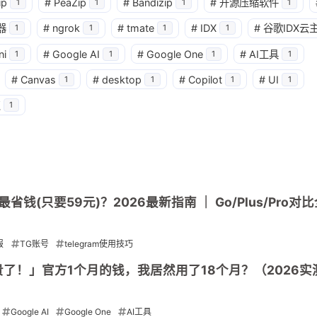
3
1
篇
篇
ip
#
PeaZip
#
Bandizip
#
开源压缩软件
1
1
1
1
器
#
ngrok
#
tmate
#
IDX
#
谷歌IDX云
1
1
1
1
四月 2026
三月 2026
ni
#
Google AI
#
Google One
#
AI工具
1
1
1
1
4
3
篇
篇
#
Canvas
#
desktop
#
Copilot
#
UI
1
1
1
1
点
1
订阅最省钱(只要59元)？2026最新指南 ｜ Go/Plus/Pro对
报
TG账号
telegram使用技巧
多人买贵了！」官方1个月的钱，我居然用了18个月？（2026实
Google AI
Google One
AI工具