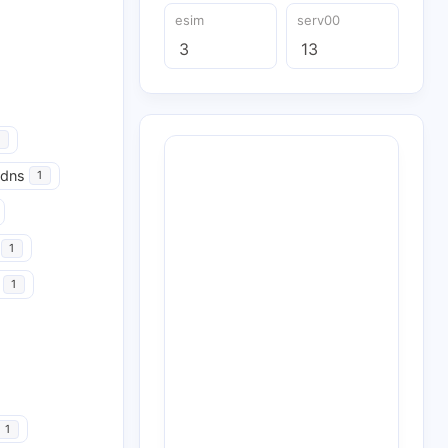
esim
serv00
3
13
udns
1
1
1
1