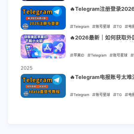
2026-05-17
🔥Telegram注册登录2
防封演示
Telegram
账号星球
TG
电
2026-04-12
🔥2026最新｜如何获取外
Shadowrocket长期稳定
苹果ID
Telegram
账号星球
2026-01-10
2025
🔥Telegram电报账号
的Telegram！
Telegram
账号星球
TG
电
2025-12-01