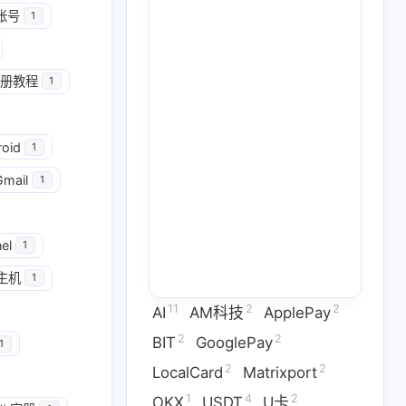
帐号
1
册教程
1
2
2
GooglePay
LocalCard
roid
1
1
26
14
U卡出入金
VPN
ai
Gmail
1
2
1
2
虚拟卡
交易所
券商评测
1
2
1
el
问题
技术分享
拜比特
1
主机
1
2
53
1
干货
科学上网
稳定币
11
2
2
AI
AM科技
ApplePay
3
1
9
拟卡
虚拟货币
订阅
2
2
BIT
GooglePay
1
2
2
LocalCard
Matrixport
六月 2026
五月 2026
1
4
2
OKX
USDT
U卡