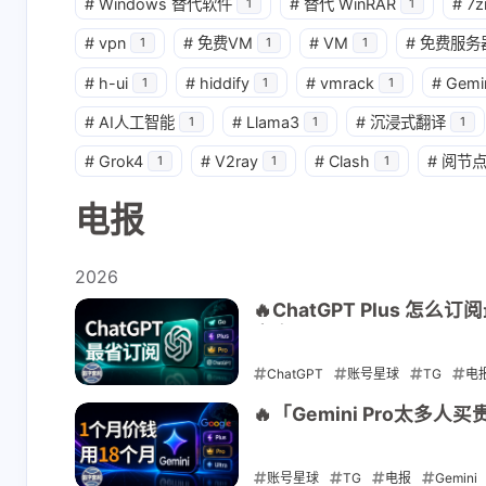
#
Windows 替代软件
#
替代 WinRAR
#
7z
1
1
#
vpn
#
免费VM
#
VM
#
免费服务
1
1
1
#
h-ui
#
hiddify
#
vmrack
#
Gemi
1
1
1
#
AI人工智能
#
Llama3
#
沉浸式翻译
1
1
1
#
Grok4
#
V2ray
#
Clash
#
阅节
1
1
1
电报
2026
🔥ChatGPT Plus 怎么
方案
ChatGPT
账号星球
TG
电
2026-07-12
🔥「Gemini Pro太
账号星球
TG
电报
Gemini