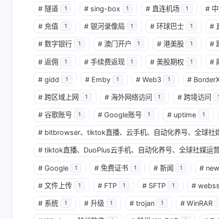
#
隧道
#
sing-box
#
直连机场
#
中
1
1
1
互动
#
充值
#
银河录像局
#
环球巴士
#
1
1
1
最新评论
#
数字银行
#
澳门开户
#
港美股
#
1
1
1
无法获取评论，请确认相关配置是否正
#
返佣
#
手续费返现
#
美股期权
#
1
1
1
#
gidd
#
Emby
#
Web3
#
Border
1
1
1
#
跨区域上网
#
海外网络访问
#
跨境访问
1
1
#
谷歌账号
#
Google账号
#
uptime
1
1
1
#
bitbrowser、tiktok直播、云手机、自动化养号、全
#
tiktok直播、DuoPlus云手机、自动化养号、全球社媒运营
#
Google
#
免费证书
#
新闻
#
ne
1
1
1
#
文件上传
#
FTP
#
SFTP
#
webs
1
1
1
#
系统
#
升级
#
trojan
#
WinRAR
1
1
1