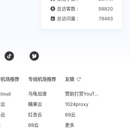
总访客数 :
58820
总访问量 :
79493
转机场推荐
专线机场推荐
友链
cloud
乌龟加速
赞助打赏YouTube
速云
糖果云
1024proxy
心云
红杏云
69云
云
69云
更多