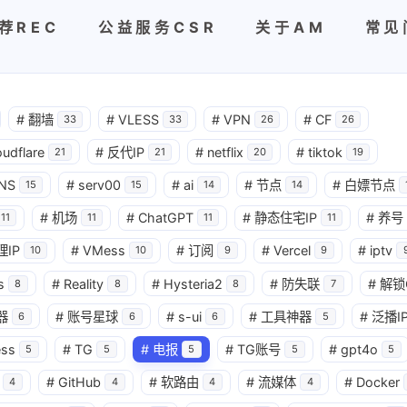
荐REC
公益服务CSR
关于AM
常见
#
翻墙
#
VLESS
#
VPN
#
CF
33
33
26
26
oudflare
#
反代IP
#
netflix
#
tiktok
21
21
20
19
NS
#
serv00
#
ai
#
节点
#
白嫖节点
15
15
14
14
#
机场
#
ChatGPT
#
静态住宅IP
#
养号
11
11
11
11
理IP
#
VMess
#
订阅
#
Vercel
#
iptv
10
10
9
9
s
#
Reality
#
Hysteria2
#
防失联
#
解锁
8
8
8
7
器
#
账号星球
#
s-ui
#
工具神器
#
泛播I
6
6
6
5
ess
#
TG
#
电报
#
TG账号
#
gpt4o
5
5
5
5
5
#
GitHub
#
软路由
#
流媒体
#
Docker
4
4
4
4