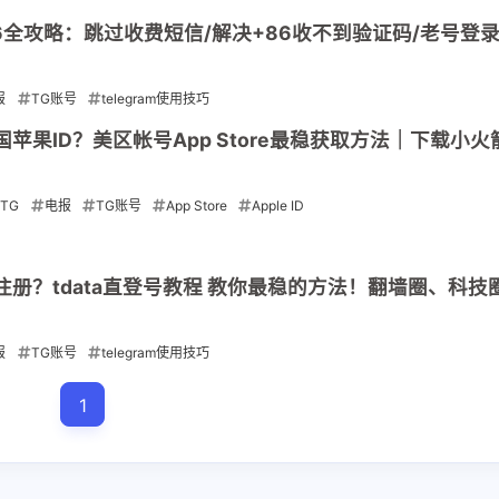
026全攻略：跳过收费短信/解决+86收不到验证码/老号登录 
报
TG账号
telegram使用技巧
国苹果ID？美区帐号App Store最稳获取方法｜下载小火
使用
TG
电报
TG账号
App Store
Apple ID
太难注册？tdata直登号教程 教你最稳的方法！翻墙圈、科
报
TG账号
telegram使用技巧
1