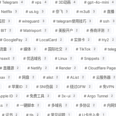
#
Telegram
#
vps
#
3D动画
#
gpt-4o-mini
4
4
4
4
Netflix
#
us.kg
#
奈飞
#
m3u8
#
直播
3
3
3
3
监控
#
wireguard
#
telegram使用技巧
#
ssh
3
3
3
3
BIT
#
Matrixport
#
美股开户
#
券商评测
2
2
2
2
#
GooglePay
#
LocalCard
#
实体卡
#
Hy2
2
2
2
2
流量
#
媒体
#
国际社交
#
TikTok
#
tele
2
2
2
2
nsexit
#
优选域名
#
Linux
#
Snippets
2
2
2
2
#
直播源
#
Netlify
#
Render
#
Cloudflare Page
2
2
2
max
#
网盘
#
alist
#
AList
#
云服务器
2
2
2
2
2
#
苹果ID
#
SNI伪装
#
绕过GFW
#
免VPN
2
2
2
pple ID
#
免费工具
#
3x-ui
#
Argo Tunnel
2
2
2
2
ss
#
一键脚本
#
多域名
#
多协议
#
内网
2
2
2
2
#
证书
#
tls
#
常见问题
#
U卡出入金
2
2
1
1