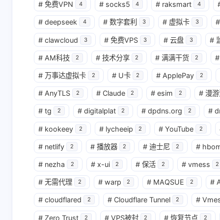
#
免费VPN
#
socks5
#
raksmart
4
4
4
#
deepseek
#
数字套利
#
虚拟卡
#
4
3
3
#
clawcloud
#
免费VPS
#
云盘
#
3
3
3
#
AM科技
#
技术分享
#
满满干货
#
2
2
2
#
万事达虚拟卡
#
U卡
#
ApplePay
2
2
2
#
AnyTLS
#
Claude
#
esim
#
漫游
2
2
2
#
tg
#
digitalplat
#
dpdns.org
#
d
2
2
2
#
kookeey
#
lycheeip
#
YouTube
2
2
2
#
netlify
#
播放器
#
迪士尼
#
hbo
2
2
2
#
nezha
#
x-ui
#
保活
#
vmess
2
2
2
2
#
无需代理
#
warp
#
MAQSUE
#
A
2
2
2
#
cloudflared
#
Cloudflare Tunnel
#
Vme
2
2
#
Zero Trust
#
VPS被封
#
恢复节点
2
2
2