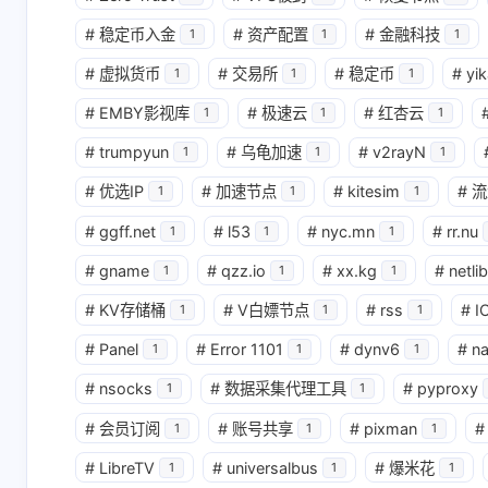
#
稳定币入金
#
资产配置
#
金融科技
1
1
1
#
虚拟货币
#
交易所
#
稳定币
#
yik
1
1
1
#
EMBY影视库
#
极速云
#
红杏云
1
1
1
#
trumpyun
#
乌龟加速
#
v2rayN
1
1
1
#
优选IP
#
加速节点
#
kitesim
#
流
1
1
1
#
ggff.net
#
l53
#
nyc.mn
#
rr.nu
1
1
1
#
gname
#
qzz.io
#
xx.kg
#
netlib
1
1
1
#
KV存储桶
#
V白嫖节点
#
rss
#
I
1
1
1
#
Panel
#
Error 1101
#
dynv6
#
n
1
1
1
#
nsocks
#
数据采集代理工具
#
pyproxy
1
1
#
会员订阅
#
账号共享
#
pixman
#
1
1
1
#
LibreTV
#
universalbus
#
爆米花
1
1
1