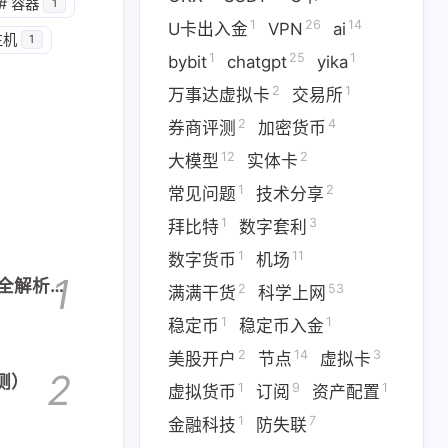
1
14
篇
篇
#
容器
1
1
26
14
U卡出入金
VPN
ai
主机
1
1
25
1
二月 2026
一月 2026
bybit
chatgpt
yika
1
3
篇
篇
2
1
万事达虚拟卡
交易所
2
4
券商评测
加密货币
12
2
大模型
实体卡
1
2
常见问题
技术分享
1
3
拜比特
数字套利
1
11
数字货币
机场
1
比全解析
2
53
满满干货
科学上网
1
1
稳定币
稳定币入金
2
14
3
美股开户
节点
虚拟卡
2
测）
1
9
1
虚拟货币
订阅
资产配置
1
7
金融科技
防失联