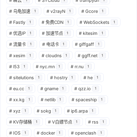
#
瞬云
#
SYCloud
#
trumpyun
#
乌龟加速
#
v2rayN
#
Gcore
1
1
1
#
Fastly
#
免费CDN
#
WebSockets
1
1
1
#
优选IP
#
加速节点
#
kitesim
1
1
1
#
流量卡
#
电话卡
#
giffgaff
1
1
1
#
xesim
#
cloudns
#
ggff.net
1
1
1
#
l53
#
nyc.mn
#
rr.nu
1
1
1
#
sitelutions
#
hostry
#
he
1
1
1
#
eu.cc
#
gname
#
qzz.io
1
1
1
#
xx.kg
#
netlib
#
spaceship
1
1
1
#
xyz
#
sokg
#
ip6.arpa
1
1
1
#
KV存储桶
#
V白嫖节点
#
rss
1
1
1
#
IOS
#
docker
#
openclash
1
1
1