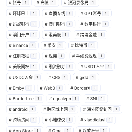
#
帐号
#
充值
#
银河录像局
1
1
1
#
环球巴士
#
直播专线
#
GPT账号
1
1
1
#
蚂蚁银行
#
澳门银行
#
数字银行
1
1
1
#
澳门开户
#
港美股
#
跨境金融
1
1
1
#
Binance
#
币安
#
比特币
1
1
1
#
注册教程
#
返佣
#
手续费返现
1
1
1
#
美股期权
#
融资融券
#
USDT入金
1
1
1
#
USDC入金
#
CRS
#
gidd
1
1
1
#
Emby
#
Web3
#
BorderX
1
1
1
#
Borderfree
#
equalvpn
#
SNI
1
1
1
#
android
#
跨区域上网
#
海外网络访问
1
1
1
#
跨境访问
#
小地球仪
#
xiaodiqiuyi
1
1
1
#
App Store
#
Gmail
#
谷歌账号
1
1
1