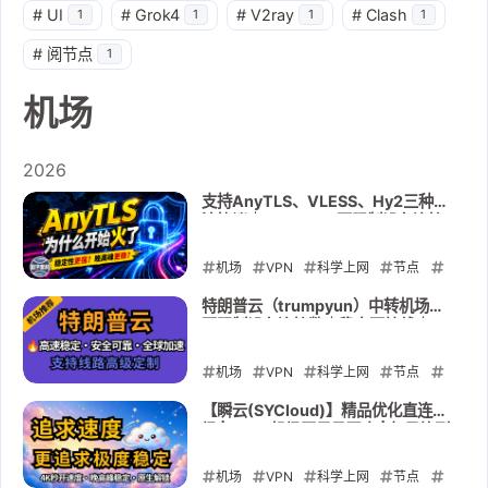
#
UI
#
Grok4
#
V2ray
#
Clash
1
1
1
1
#
阅节点
1
机场
2026
支持AnyTLS、VLESS、Hy2三种主
流协议｜TapCloud不限制设备连接
数｜稳定不掉线｜
ChatGPT/TikTok/奈飞全解锁🎁限
机场
VPN
科学上网
节点
量5折码：AM科技
翻墙
tapcloud
VLESS
Hy2
特朗普云（trumpyun）中转机场｜
不限制设备连接数｜稳定不掉线｜
AnyTLS
ChatGPT
Claude
ChatGPT/TikTok/奈飞全解锁
Netflix
机场
VPN
科学上网
节点
翻墙
2026-05-30
VLESS
Hy2
AnyTLS
【瞬云(SYCloud)】精品优化直连机
场 | 2026机场圈黑马现身 | 每日签到
ChatGPT
Claude
Netflix
可以白嫖会员🎁7折码：AM77
trumpyun
机场
VPN
科学上网
节点