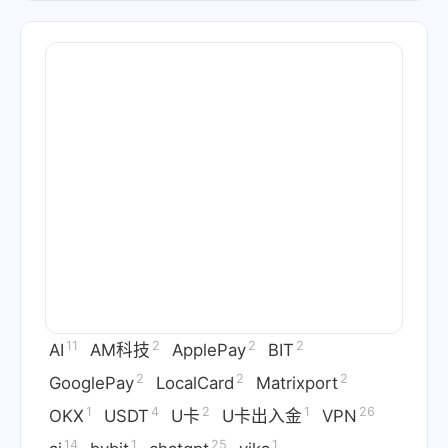
11
2
2
2
AI
AM科技
ApplePay
BIT
2
2
2
GooglePay
LocalCard
Matrixport
1
4
2
1
26
OKX
USDT
U卡
U卡出入金
VPN
14
1
25
1