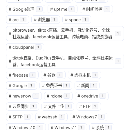
#
Google账号
#
uptime
#
时间监控
1
1
1
#
arc
#
浏览器
#
space
1
1
1
bitbrowser、tiktok直播、云手机、自动化养号、全球
#
1
社媒运营、facebook运营工具、跨境电商、指纹浏览器
#
cloudpanel
1
tiktok直播、DuoPlus云手机、自动化养号、全球社媒运
#
1
营、facebook运营工具
#
firebase
#
谷歌
#
虚拟主机
1
1
1
#
Google
#
免费证书
#
新闻
1
1
1
#
newsnow
#
rclone
#
onedrive
1
1
1
#
云盘同步
#
文件上传
#
FTP
1
1
1
#
SFTP
#
webssh
#
Windows7
1
1
1
#
Windows10
#
Windows11
#
系统
1
1
1