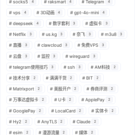
#
socks5
#
raksmart
#
Telegram
4
4
4
#
vps
#
3D动画
#
gpt-4o-mini
4
4
4
#
deepseek
#
数字套利
#
虚拟卡
4
3
3
#
Netflix
#
us.kg
#
奈飞
#
m3u8
3
3
3
3
#
直播
#
clawcloud
#
免费VPS
3
3
3
#
云盘
#
监控
#
wireguard
3
3
3
#
telegram使用技巧
#
ssh
#
AM科技
3
3
2
#
技术分享
#
满满干货
#
BIT
2
2
2
#
Matrixport
#
美股开户
#
券商评测
2
2
2
#
万事达虚拟卡
#
U卡
#
ApplePay
2
2
2
#
GooglePay
#
LocalCard
#
实体卡
2
2
2
#
Hy2
#
AnyTLS
#
Claude
2
2
2
#
esim
#
漫游流量
#
媒体
2
2
2