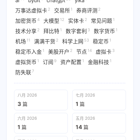
ai
bybit
chatgpt
yika
2
1
2
万事达虚拟卡
交易所
券商评测
4
12
2
1
加密货币
大模型
实体卡
常见问题
2
1
3
1
技术分享
拜比特
数字套利
数字货币
11
2
53
1
机场
满满干货
科学上网
稳定币
1
2
14
3
稳定币入金
美股开户
节点
虚拟卡
1
9
1
1
虚拟货币
订阅
资产配置
金融科技
7
防失联
八月 2026
七月 2026
3
1
篇
篇
六月 2026
五月 2026
1
14
篇
篇