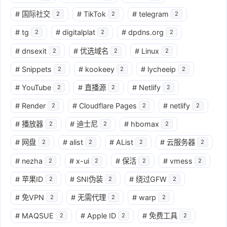
#
国际社交
#
TikTok
#
telegram
2
2
2
#
tg
#
digitalplat
#
dpdns.org
2
2
2
#
dnsexit
#
优选域名
#
Linux
2
2
2
#
Snippets
#
kookeey
#
lycheeip
2
2
2
#
YouTube
#
直播源
#
Netlify
2
2
2
#
Render
#
Cloudflare Pages
#
netlify
2
2
2
#
播放器
#
迪士尼
#
hbomax
2
2
2
#
网盘
#
alist
#
AList
#
云服务器
2
2
2
2
#
nezha
#
x-ui
#
保活
#
vmess
2
2
2
2
#
苹果ID
#
SNI伪装
#
绕过GFW
2
2
2
#
免VPN
#
无需代理
#
warp
2
2
2
#
MAQSUE
#
Apple ID
#
免费工具
2
2
2