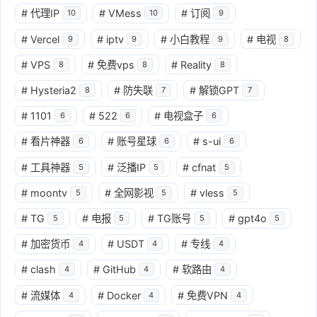
#
代理IP
#
VMess
#
订阅
10
10
9
#
Vercel
#
iptv
#
小白教程
#
电视
9
9
9
8
#
VPS
#
免费vps
#
Reality
8
8
8
#
Hysteria2
#
防失联
#
解锁GPT
8
7
7
#
1101
#
522
#
电视盒子
6
6
6
#
看片神器
#
账号星球
#
s-ui
6
6
6
#
工具神器
#
泛播IP
#
cfnat
5
5
5
#
moontv
#
全网影视
#
vless
5
5
5
#
TG
#
电报
#
TG账号
#
gpt4o
5
5
5
5
#
加密货币
#
USDT
#
专线
4
4
4
#
clash
#
GitHub
#
软路由
4
4
4
#
流媒体
#
Docker
#
免费VPN
4
4
4