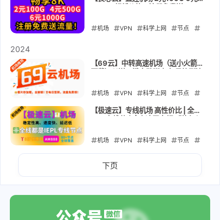
1000G超低价格，注册免费送100G
EMBY影视库
流量！三网网络质量优秀，流媒体解
锁，GPT解锁，支持新疆河南地区使
机场
2025-08-23
VPN
科学上网
节点
用
订阅
解锁GPT
专线
良心云
2024
2025-03-30
【69云】中转高速机场（送小火箭
下载）🎁送一键自动脚本 每日签到流
量免费领！持续畅快！全流解锁
机场
VPN
科学上网
节点
订阅
解锁GPT
【极速云】专线机场 高性价比 | 全
IEPL专线节点 | 高速无卡顿（送小火
2024-12-20
箭下载）🎁8折优惠码：AM888
机场
VPN
科学上网
节点
订阅
解锁GPT
专线
极速云
下页
2024-11-06