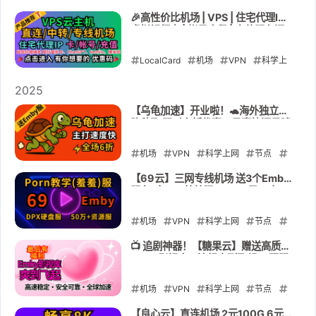
订阅
2026-05-29
防失联
翻墙
瞬云
🎉高性价比机场 | VPS | 住宅代理IP |
虚拟银行卡 | 帐号合租 | 充值服务汇
SYCloud
总 🎁点击进入领取优惠码🎉
LocalCard
2026-05-12
机场
VPN
科学上
网
解锁GPT
静态住宅IP
2025
kookeey
lycheeip
流媒体
【乌龟加速】开业啦！🐢海外独立线
路秒飞 限时六折优惠🎉是真快还是噱
VPS
直连机场
中转机场
专线
头？实测告诉你！✅送高质量Emby
影视库
机场
动态代理IP
raksmart
卡
机场
VPN
科学上网
节点
帐号
充值
银河录像局
环球巴
订阅
防失联
翻墙
乌龟加速
【69云】三网专线机场 送3个Emby
服务(含18+羞羞服) 25.33元27年！
士
直播专线
苹果ID
GPT账号
2025-12-07
折合0.9元/年，配合每天签到送流量
史上最强 最专业的备用防失联机场!
2026-03-22
机场
VPN
科学上网
节点
订阅
防失联
69yun
69yun69
📺 追剧神器！【糖果云】赠送高质量
Emby影视库，流畅爽到飞起～ 不限
翻墙
设备+全解锁+送影视库 全场套餐7.7
折
机场
2025-09-26
VPN
科学上网
节点
订阅
解锁GPT
专线
candytally
【良心云】直连机场 2元100G 6元