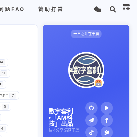
问题FAQ
赞助打赏
一日之计在于晨
14
11
9
GPT
7
P
5
数字套利
•「AM科
技」出品
4
技术分享 满满干货