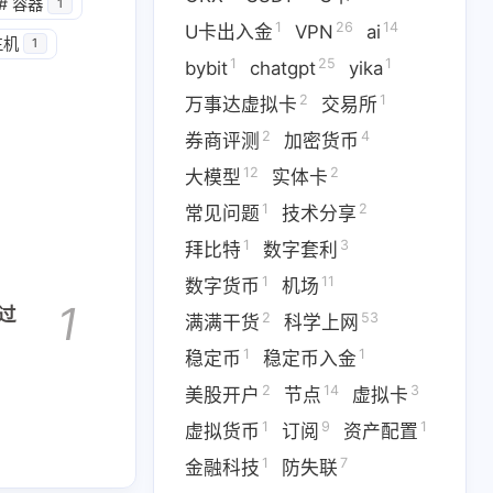
1
14
篇
篇
#
容器
1
1
26
14
U卡出入金
VPN
ai
主机
1
1
25
1
二月 2026
一月 2026
bybit
chatgpt
yika
1
3
篇
篇
2
1
万事达虚拟卡
交易所
2
4
券商评测
加密货币
12
2
大模型
实体卡
1
2
常见问题
技术分享
1
3
拜比特
数字套利
1
11
数字货币
机场
1
错过
2
53
满满干货
科学上网
1
1
稳定币
稳定币入金
2
14
3
美股开户
节点
虚拟卡
1
9
1
虚拟货币
订阅
资产配置
1
7
金融科技
防失联