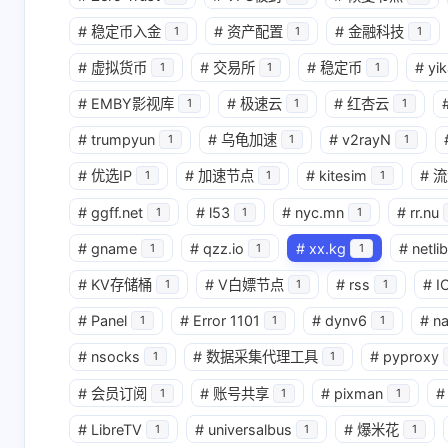
#
稳定币入金
#
资产配置
#
金融科技
1
1
1
#
虚拟货币
#
交易所
#
稳定币
#
yik
1
1
1
#
EMBY影视库
#
极速云
#
红杏云
1
1
1
#
trumpyun
#
乌龟加速
#
v2rayN
1
1
1
#
优选IP
#
加速节点
#
kitesim
#
流
1
1
1
#
ggff.net
#
l53
#
nyc.mn
#
rr.nu
1
1
1
#
gname
#
qzz.io
#
xx.kg
#
netlib
1
1
1
#
KV存储桶
#
V白嫖节点
#
rss
#
I
1
1
1
#
Panel
#
Error 1101
#
dynv6
#
n
1
1
1
#
nsocks
#
数据采集代理工具
#
pyproxy
1
1
#
会员订阅
#
账号共享
#
pixman
#
1
1
1
#
LibreTV
#
universalbus
#
爆米花
1
1
1