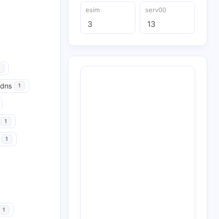
esim
serv00
3
13
udns
1
1
1
1