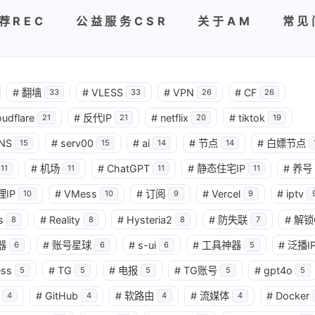
荐REC
公益服务CSR
关于AM
常见
#
翻墙
#
VLESS
#
VPN
#
CF
33
33
26
26
oudflare
#
反代IP
#
netflix
#
tiktok
21
21
20
19
NS
#
serv00
#
ai
#
节点
#
白嫖节点
15
15
14
14
#
机场
#
ChatGPT
#
静态住宅IP
#
养号
11
11
11
11
理IP
#
VMess
#
订阅
#
Vercel
#
iptv
10
10
9
9
s
#
Reality
#
Hysteria2
#
防失联
#
解锁
8
8
8
7
器
#
账号星球
#
s-ui
#
工具神器
#
泛播I
6
6
6
5
ess
#
TG
#
电报
#
TG账号
#
gpt4o
5
5
5
5
5
#
GitHub
#
软路由
#
流媒体
#
Docker
4
4
4
4