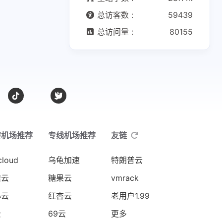
总访客数 :
59439
总访问量 :
80155
转机场推荐
专线机场推荐
友链
cloud
乌龟加速
特朗普云
速云
糖果云
vmrack
心云
红杏云
老用户1.99
云
69云
更多