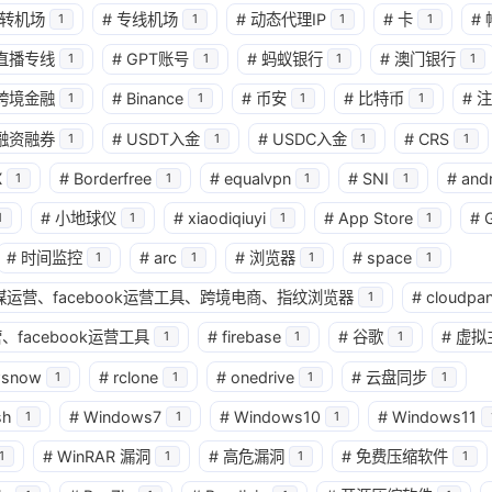
转机场
#
专线机场
#
动态代理IP
#
卡
#
1
1
1
1
兴趣点
直播专线
#
GPT账号
#
蚂蚁银行
#
澳门银行
1
1
1
1
寻找你感兴趣的领域
跨境金融
#
Binance
#
币安
#
比特币
#
注
1
1
1
1
确
融资融券
#
USDT入金
#
USDC入金
#
CRS
1
1
1
1
11
2
2
2
AI
AM科技
ApplePay
BIT
X
#
Borderfree
#
equalvpn
#
SNI
#
and
1
1
1
1
2
1
4
2
Matrixport
OKX
USDT
U卡
#
小地球仪
#
xiaodiqiuyi
#
App Store
#
1
1
1
1
1
25
1
bybit
chatgpt
yika
万事达
#
时间监控
#
arc
#
浏览器
#
space
1
1
1
1
4
12
2
球社媒运营、facebook运营工具、跨境电商、指纹浏览器
#
cloudpan
加密货币
大模型
实体卡
常见
1
、facebook运营工具
#
firebase
#
谷歌
#
虚拟
1
1
1
3
1
11
数字套利
数字货币
机场
满满
wsnow
#
rclone
#
onedrive
#
云盘同步
1
1
1
1
1
2
14
稳定币入金
美股开户
节点
虚
sh
#
Windows7
#
Windows10
#
Windows11
1
1
1
1
1
7
资产配置
金融科技
防失联
#
WinRAR 漏洞
#
高危漏洞
#
免费压缩软件
1
1
1
1
八月 2026
七月 2026