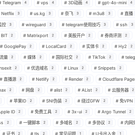
#
Telegram
#
vps
#
3D动画
#
gpt-4o-mini
4
4
4
4
Netflix
#
us.kg
#
奈飞
#
m3u8
#
直播
3
3
3
3
监控
#
wireguard
#
telegram使用技巧
#
ssh
3
3
3
3
BIT
#
Matrixport
#
美股开户
#
券商评测
2
2
2
2
#
GooglePay
#
LocalCard
#
实体卡
#
Hy2
2
2
2
2
流量
#
媒体
#
国际社交
#
TikTok
#
tele
2
2
2
2
nsexit
#
优选域名
#
Linux
#
Snippets
2
2
2
2
#
直播源
#
Netlify
#
Render
#
Cloudflare Page
2
2
2
max
#
网盘
#
alist
#
AList
#
云服务器
2
2
2
2
2
#
苹果ID
#
SNI伪装
#
绕过GFW
#
免VPN
2
2
2
pple ID
#
免费工具
#
3x-ui
#
Argo Tunnel
2
2
2
2
ss
#
一键脚本
#
多域名
#
多协议
#
内网
2
2
2
2
#
证书
#
tls
#
常见问题
#
U卡出入金
2
2
1
1