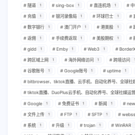
#
隧道
#
sing-box
#
直连机场
#
中
1
1
1
互动
#
充值
#
银河录像局
#
环球巴士
#
1
1
1
最新评论
#
数字银行
#
澳门开户
#
港美股
#
1
1
1
无法获取评论，请确认相关配置是否正
#
返佣
#
手续费返现
#
美股期权
#
1
1
1
#
gidd
#
Emby
#
Web3
#
Border
1
1
1
#
跨区域上网
#
海外网络访问
#
跨境访问
1
1
#
谷歌账号
#
Google账号
#
uptime
1
1
1
#
bitbrowser、tiktok直播、云手机、自动化养号、全
#
tiktok直播、DuoPlus云手机、自动化养号、全球社媒运营
#
Google
#
免费证书
#
新闻
#
ne
1
1
1
#
文件上传
#
FTP
#
SFTP
#
webs
1
1
1
#
系统
#
升级
#
trojan
#
WinRAR
1
1
1