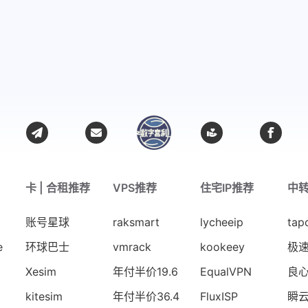
卡 | 合租推荐
VPS推荐
住宅IP推荐
中
账号星球
raksmart
lycheeip
tap
e
环球巴士
vmrack
kookeey
极
Xesim
年付半价19.6
EqualVPN
良
kitesim
年付半价36.4
FluxISP
瞬