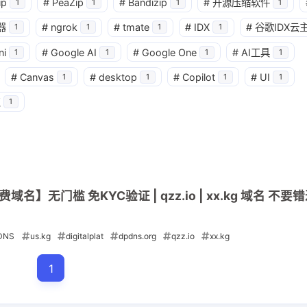
3
1
篇
篇
ip
#
PeaZip
#
Bandizip
#
开源压缩软件
1
1
1
1
器
#
ngrok
#
tmate
#
IDX
#
谷歌IDX云
1
1
1
1
四月 2026
三月 2026
ni
#
Google AI
#
Google One
#
AI工具
1
1
1
1
4
3
篇
篇
#
Canvas
#
desktop
#
Copilot
#
UI
1
1
1
1
点
1
费域名】无门槛 免KYC验证 | qzz.io | xx.kg 域名 不要
DNS
us.kg
digitalplat
dpdns.org
qzz.io
xx.kg
1