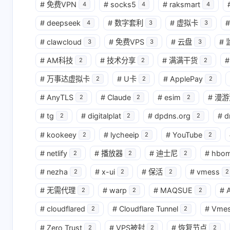
#
免费VPN
#
socks5
#
raksmart
4
4
4
#
deepseek
#
数字套利
#
虚拟卡
#
4
3
3
#
clawcloud
#
免费VPS
#
云盘
#
3
3
3
#
AM科技
#
技术分享
#
满满干货
#
2
2
2
#
万事达虚拟卡
#
U卡
#
ApplePay
2
2
2
#
AnyTLS
#
Claude
#
esim
#
漫游
2
2
2
#
tg
#
digitalplat
#
dpdns.org
#
d
2
2
2
#
kookeey
#
lycheeip
#
YouTube
2
2
2
#
netlify
#
播放器
#
迪士尼
#
hbo
2
2
2
#
nezha
#
x-ui
#
保活
#
vmess
2
2
2
2
#
无需代理
#
warp
#
MAQSUE
#
A
2
2
2
#
cloudflared
#
Cloudflare Tunnel
#
Vme
2
2
#
Zero Trust
#
VPS被封
#
恢复节点
2
2
2