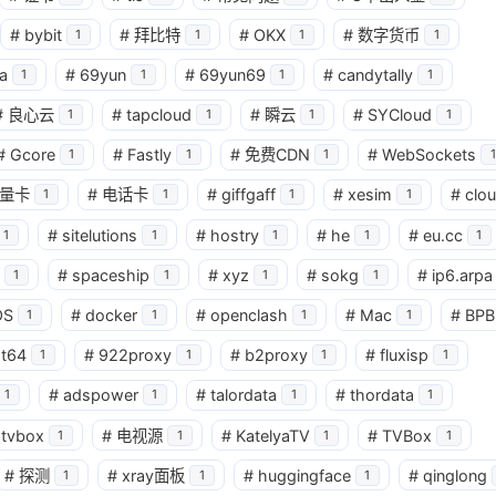
#
bybit
#
拜比特
#
OKX
#
数字货币
1
1
1
1
a
#
69yun
#
69yun69
#
candytally
1
1
1
1
#
良心云
#
tapcloud
#
瞬云
#
SYCloud
1
1
1
1
#
Gcore
#
Fastly
#
免费CDN
#
WebSockets
1
1
1
1
量卡
#
电话卡
#
giffgaff
#
xesim
#
clo
1
1
1
1
#
sitelutions
#
hostry
#
he
#
eu.cc
1
1
1
1
1
#
spaceship
#
xyz
#
sokg
#
ip6.arpa
1
1
1
1
OS
#
docker
#
openclash
#
Mac
#
BPB
1
1
1
1
at64
#
922proxy
#
b2proxy
#
fluxisp
1
1
1
1
#
adspower
#
talordata
#
thordata
1
1
1
1
tvbox
#
电视源
#
KatelyaTV
#
TVBox
1
1
1
1
#
探测
#
xray面板
#
huggingface
#
qinglong
1
1
1