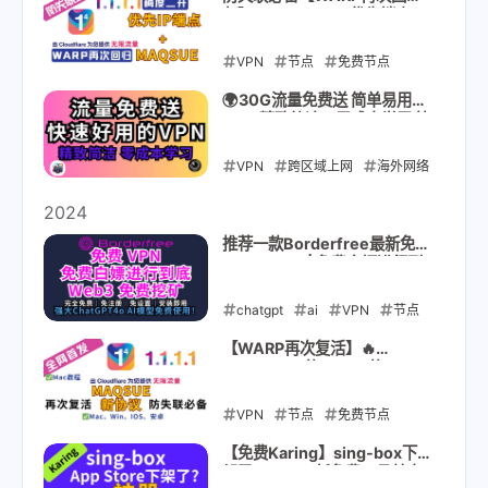
归】🔥Cloudflare优先端点IP
VPN
无需代理
+ MAQSUE新协议 无限流量
VPN
2025-08-01
节点
免费节点
Cloudflare
CF
🌍30G流量免费送 简单易用的
VPN 精致简洁，零成本学习 快
wireguard
warp
速好用 小地球仪VPN 小白教程
MAQSUE
VPN
跨区域上网
海外网络
访问
2025-05-12
跨境访问
小地球仪
2024
xiaodiqiuyi
推荐一款Borderfree最新免费
Web3 VPN | 免费白嫖进行到
2025-04-29
底 | 完全免费，免注册，免设
置，安装即用 | 可浏览挖矿
chatgpt
ai
VPN
节点
免费节点
Web3
BorderX
【WARP再次复活】🔥
Cloudflare的warp+的
Borderfree
MAQSUE新协议无限流
量,Mac、Win、IOS、安卓全
VPN
2024-12-06
节点
免费节点
教程细讲,防失联必备
Cloudflare
CF
【免费Karing】sing-box下
架了? Karing新免费工具基本
wireguard
warp