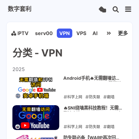
数字套利
工具
IPTV
serv00
VPN
VPS
AI
更多
分类 - VPN
2025
Android手机🔥无需翻墙访问
Google/YouTube/TG等网站
｜永久免费无限流量！防失联
神器！SNI绕墙黑科技！
科学上网
防失联
翻墙
SNI
android
SNI伪装
🔥SNI绕墙黑科技教程！无需
翻墙直连Google/YouTube｜
绕过GFW
免VPN
无需代理
永久免费无限流量！防失联神
器！
科学上网
2025-08-17
防失联
翻墙
SNI伪装
绕过GFW
免
防失联必备【WARP再次回