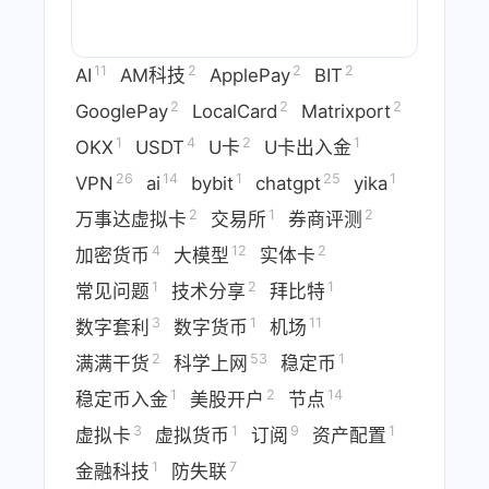
11
2
2
2
AI
AM科技
ApplePay
BIT
2
2
2
GooglePay
LocalCard
Matrixport
1
4
2
1
OKX
USDT
U卡
U卡出入金
26
14
1
25
1
VPN
ai
bybit
chatgpt
yika
2
1
2
万事达虚拟卡
交易所
券商评测
4
12
2
加密货币
大模型
实体卡
1
2
1
常见问题
技术分享
拜比特
3
1
11
数字套利
数字货币
机场
2
53
1
满满干货
科学上网
稳定币
1
2
14
稳定币入金
美股开户
节点
3
1
9
1
虚拟卡
虚拟货币
订阅
资产配置
1
7
金融科技
防失联