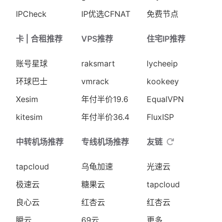
IPCheck
IP优选CFNAT
免费节点
卡 | 合租推荐
VPS推荐
住宅IP推荐
账号星球
raksmart
lycheeip
环球巴士
vmrack
kookeey
Xesim
年付半价19.6
EqualVPN
kitesim
年付半价36.4
FluxISP
中转机场推荐
专线机场推荐
友链
tapcloud
乌龟加速
光速云
极速云
糖果云
tapcloud
良心云
红杏云
红杏云
瞬云
69云
更多