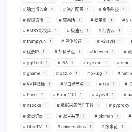
#
稳定币入金
#
资产配置
#
金融科技
1
1
1
#
虚拟货币
#
交易所
#
稳定币
#
yik
1
1
1
#
EMBY影视库
#
极速云
#
红杏云
1
1
1
#
trumpyun
#
乌龟加速
#
v2rayN
1
1
1
#
优选IP
#
加速节点
#
kitesim
#
流
1
1
1
#
ggff.net
#
l53
#
nyc.mn
#
rr.nu
1
1
1
#
gname
#
qzz.io
#
xx.kg
#
netlib
1
1
1
#
KV存储桶
#
V白嫖节点
#
rss
#
I
1
1
1
#
Panel
#
Error 1101
#
dynv6
#
n
1
1
1
#
nsocks
#
数据采集代理工具
#
pyproxy
1
1
#
会员订阅
#
账号共享
#
pixman
#
1
1
1
#
LibreTV
#
universalbus
#
爆米花
1
1
1