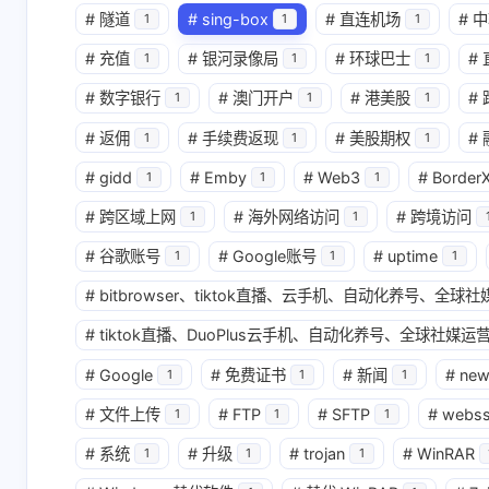
#
隧道
#
sing-box
#
直连机场
#
中
1
1
1
互动
#
充值
#
银河录像局
#
环球巴士
#
1
1
1
最新评论
#
数字银行
#
澳门开户
#
港美股
#
1
1
1
无法获取评论，请确认相关配置是否正
#
返佣
#
手续费返现
#
美股期权
#
1
1
1
#
gidd
#
Emby
#
Web3
#
Border
1
1
1
#
跨区域上网
#
海外网络访问
#
跨境访问
1
1
#
谷歌账号
#
Google账号
#
uptime
1
1
1
#
bitbrowser、tiktok直播、云手机、自动化养号、全
#
tiktok直播、DuoPlus云手机、自动化养号、全球社媒运营
#
Google
#
免费证书
#
新闻
#
ne
1
1
1
#
文件上传
#
FTP
#
SFTP
#
webs
1
1
1
#
系统
#
升级
#
trojan
#
WinRAR
1
1
1