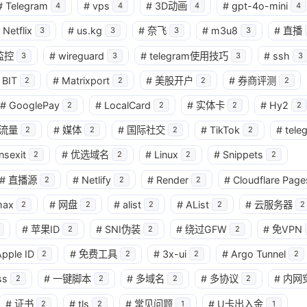
#
Telegram
#
vps
#
3D动画
#
gpt-4o-mini
4
4
4
4
Netflix
#
us.kg
#
奈飞
#
m3u8
#
直播
3
3
3
3
监控
#
wireguard
#
telegram使用技巧
#
ssh
3
3
3
3
BIT
#
Matrixport
#
美股开户
#
券商评测
2
2
2
2
#
GooglePay
#
LocalCard
#
实体卡
#
Hy2
2
2
2
2
流量
#
媒体
#
国际社交
#
TikTok
#
tele
2
2
2
2
nsexit
#
优选域名
#
Linux
#
Snippets
2
2
2
2
#
直播源
#
Netlify
#
Render
#
Cloudflare Page
2
2
2
max
#
网盘
#
alist
#
AList
#
云服务器
2
2
2
2
2
#
苹果ID
#
SNI伪装
#
绕过GFW
#
免VPN
2
2
2
pple ID
#
免费工具
#
3x-ui
#
Argo Tunnel
2
2
2
2
ss
#
一键脚本
#
多域名
#
多协议
#
内网
2
2
2
2
#
证书
#
tls
#
常见问题
#
U卡出入金
2
2
1
1