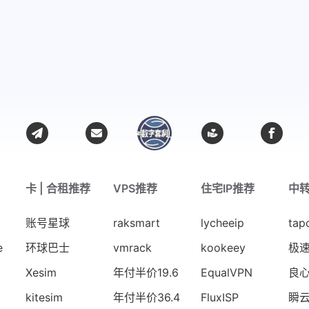
卡 | 合租推荐
VPS推荐
住宅IP推荐
中
账号星球
raksmart
lycheeip
tap
e
环球巴士
vmrack
kookeey
极
Xesim
年付半价19.6
EqualVPN
良
kitesim
年付半价36.4
FluxISP
瞬