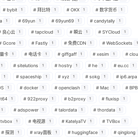
#
bybit
#
拜比特
#
OKX
#
数字货币
1
1
1
1
a
#
69yun
#
69yun69
#
candytally
1
1
1
1
#
良心云
#
tapcloud
#
瞬云
#
SYCloud
1
1
1
1
#
Gcore
#
Fastly
#
免费CDN
#
WebSockets
1
1
1
1
量卡
#
电话卡
#
giffgaff
#
xesim
#
clo
1
1
1
1
#
sitelutions
#
hostry
#
he
#
eu.cc
1
1
1
1
1
#
spaceship
#
xyz
#
sokg
#
ip6.arpa
1
1
1
1
OS
#
docker
#
openclash
#
Mac
#
BPB
1
1
1
1
at64
#
922proxy
#
b2proxy
#
fluxisp
1
1
1
1
#
adspower
#
talordata
#
thordata
1
1
1
1
tvbox
#
电视源
#
KatelyaTV
#
TVBox
1
1
1
1
#
探测
#
xray面板
#
huggingface
#
qinglong
1
1
1