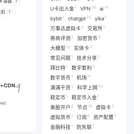
1
14
篇
篇
#
容器
1
1
26
14
U卡出入金
VPN
ai
主机
1
1
25
1
二月 2026
一月 2026
bybit
chatgpt
yika
1
3
篇
篇
2
1
万事达虚拟卡
交易所
2
4
券商评测
加密货币
12
2
大模型
实体卡
1
2
常见问题
技术分享
1
3
拜比特
数字套利
1
11
数字货币
机场
1
o+CDN
2
53
满满干货
科学上网
1
1
稳定币
稳定币入金
ria2
2
14
3
美股开户
节点
虚拟卡
1
9
1
虚拟货币
订阅
资产配置
1
7
金融科技
防失联