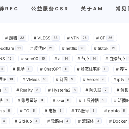
荐REC
公益服务CSR
关于AM
常见
#
翻墙
#
VLESS
#
VPN
#
CF
33
33
26
26
oudflare
#
反代IP
#
netflix
#
tiktok
21
21
20
19
NS
#
serv00
#
ai
#
节点
#
白嫖节点
15
15
14
14
#
机场
#
ChatGPT
#
静态住宅IP
#
养号
11
11
11
11
理IP
#
VMess
#
订阅
#
Vercel
#
iptv
10
10
9
9
s
#
Reality
#
Hysteria2
#
防失联
#
解锁
8
8
8
7
器
#
账号星球
#
s-ui
#
工具神器
#
泛播I
6
6
6
5
ess
#
TG
#
电报
#
TG账号
#
gpt4o
5
5
5
5
5
#
GitHub
#
软路由
#
流媒体
#
Docker
4
4
4
4