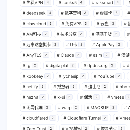
#
免费VPN
#
socks5
#
raksmart
4
4
4
#
deepseek
#
数字套利
#
虚拟卡
#
4
3
3
#
clawcloud
#
免费VPS
#
云盘
#
3
3
3
#
AM科技
#
技术分享
#
满满干货
#
2
2
2
#
万事达虚拟卡
#
U卡
#
ApplePay
2
2
2
#
AnyTLS
#
Claude
#
esim
#
漫游
2
2
2
#
tg
#
digitalplat
#
dpdns.org
#
d
2
2
2
#
kookeey
#
lycheeip
#
YouTube
2
2
2
#
netlify
#
播放器
#
迪士尼
#
hbo
2
2
2
#
nezha
#
x-ui
#
保活
#
vmess
2
2
2
2
#
无需代理
#
warp
#
MAQSUE
#
A
2
2
2
#
cloudflared
#
Cloudflare Tunnel
#
Vme
2
2
#
Zero Trust
#
VPS被封
#
恢复节点
2
2
2