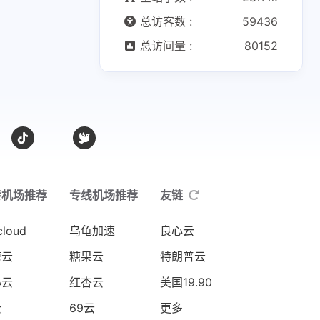
总访客数 :
59436
总访问量 :
80152
转机场推荐
专线机场推荐
友链
cloud
乌龟加速
良心云
速云
糖果云
特朗普云
心云
红杏云
美国19.90
云
69云
更多