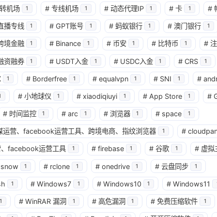
转机场
#
专线机场
#
动态代理IP
#
卡
#
1
1
1
1
兴趣点
直播专线
#
GPT账号
#
蚂蚁银行
#
澳门银行
1
1
1
1
寻找你感兴趣的领域
跨境金融
#
Binance
#
币安
#
比特币
#
注
1
1
1
1
确
融资融券
#
USDT入金
#
USDC入金
#
CRS
1
1
1
1
11
2
2
2
AI
AM科技
ApplePay
BIT
X
#
Borderfree
#
equalvpn
#
SNI
#
and
1
1
1
1
2
1
4
2
Matrixport
OKX
USDT
U卡
#
小地球仪
#
xiaodiqiuyi
#
App Store
#
1
1
1
1
1
25
1
bybit
chatgpt
yika
万事达
#
时间监控
#
arc
#
浏览器
#
space
1
1
1
1
4
12
2
球社媒运营、facebook运营工具、跨境电商、指纹浏览器
#
cloudpan
加密货币
大模型
实体卡
常见
1
、facebook运营工具
#
firebase
#
谷歌
#
虚拟
1
1
1
3
1
11
数字套利
数字货币
机场
满满
wsnow
#
rclone
#
onedrive
#
云盘同步
1
1
1
1
1
2
14
稳定币入金
美股开户
节点
虚
sh
#
Windows7
#
Windows10
#
Windows11
1
1
1
1
1
7
资产配置
金融科技
防失联
#
WinRAR 漏洞
#
高危漏洞
#
免费压缩软件
1
1
1
1
八月 2026
七月 2026