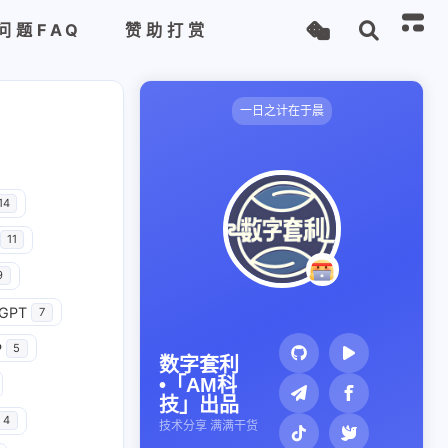
问题FAQ
赞助打赏
一日之计在于晨
14
11
9
GPT
7
P
5
数字套利
•「AM科
技」出品
4
技术分享 满满干货