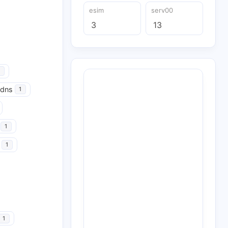
esim
serv00
3
13
udns
1
1
1
1