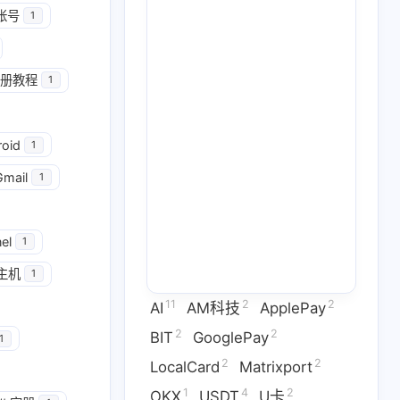
帐号
1
册教程
1
2
2
GooglePay
LocalCard
roid
1
1
26
14
U卡出入金
VPN
ai
Gmail
1
2
1
2
虚拟卡
交易所
券商评测
1
2
1
el
问题
技术分享
拜比特
1
主机
1
2
53
1
干货
科学上网
稳定币
11
2
2
AI
AM科技
ApplePay
3
1
9
拟卡
虚拟货币
订阅
2
2
BIT
GooglePay
1
2
2
LocalCard
Matrixport
六月 2026
五月 2026
1
4
2
OKX
USDT
U卡