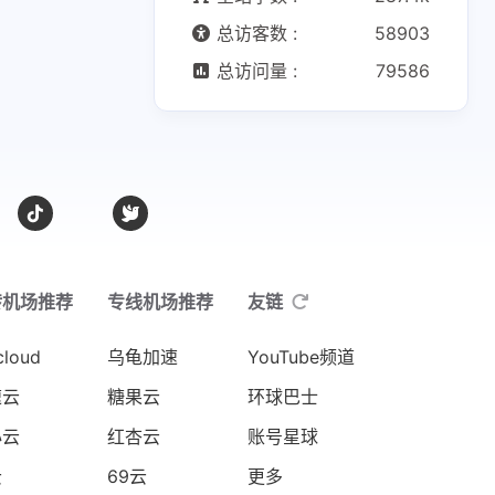
总访客数 :
58903
总访问量 :
79586
转机场推荐
专线机场推荐
友链
cloud
乌龟加速
YouTube频道
速云
糖果云
环球巴士
心云
红杏云
账号星球
云
69云
更多