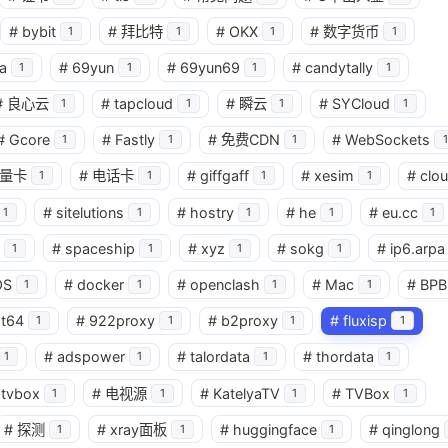
#
bybit
#
拜比特
#
OKX
#
数字货币
1
1
1
1
a
#
69yun
#
69yun69
#
candytally
1
1
1
1
#
良心云
#
tapcloud
#
瞬云
#
SYCloud
1
1
1
1
#
Gcore
#
Fastly
#
免费CDN
#
WebSockets
1
1
1
1
量卡
#
电话卡
#
giffgaff
#
xesim
#
clo
1
1
1
1
#
sitelutions
#
hostry
#
he
#
eu.cc
1
1
1
1
1
#
spaceship
#
xyz
#
sokg
#
ip6.arpa
1
1
1
1
OS
#
docker
#
openclash
#
Mac
#
BPB
1
1
1
1
at64
#
922proxy
#
b2proxy
#
fluxisp
1
1
1
1
#
adspower
#
talordata
#
thordata
1
1
1
1
tvbox
#
电视源
#
KatelyaTV
#
TVBox
1
1
1
1
#
探测
#
xray面板
#
huggingface
#
qinglong
1
1
1