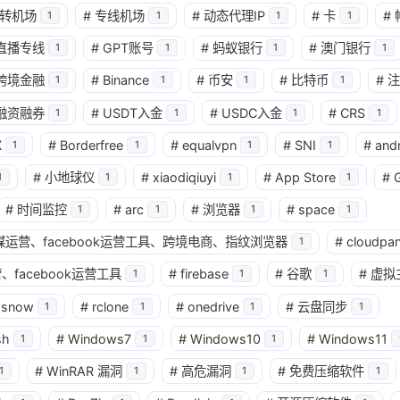
转机场
#
专线机场
#
动态代理IP
#
卡
#
1
1
1
1
兴趣点
直播专线
#
GPT账号
#
蚂蚁银行
#
澳门银行
1
1
1
1
寻找你感兴趣的领域
跨境金融
#
Binance
#
币安
#
比特币
#
注
1
1
1
1
确
融资融券
#
USDT入金
#
USDC入金
#
CRS
1
1
1
1
11
2
2
2
AI
AM科技
ApplePay
BIT
X
#
Borderfree
#
equalvpn
#
SNI
#
and
1
1
1
1
2
1
4
2
Matrixport
OKX
USDT
U卡
#
小地球仪
#
xiaodiqiuyi
#
App Store
#
1
1
1
1
1
25
1
bybit
chatgpt
yika
万事达
#
时间监控
#
arc
#
浏览器
#
space
1
1
1
1
4
12
2
球社媒运营、facebook运营工具、跨境电商、指纹浏览器
#
cloudpan
加密货币
大模型
实体卡
常见
1
、facebook运营工具
#
firebase
#
谷歌
#
虚拟
1
1
1
3
1
11
数字套利
数字货币
机场
满满
wsnow
#
rclone
#
onedrive
#
云盘同步
1
1
1
1
1
2
14
稳定币入金
美股开户
节点
虚
sh
#
Windows7
#
Windows10
#
Windows11
1
1
1
1
1
7
资产配置
金融科技
防失联
#
WinRAR 漏洞
#
高危漏洞
#
免费压缩软件
1
1
1
1
八月 2026
七月 2026