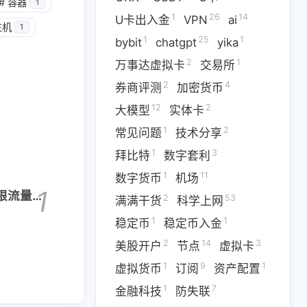
1
14
篇
篇
#
容器
1
1
26
14
U卡出入金
VPN
ai
主机
1
1
25
1
二月 2026
一月 2026
bybit
chatgpt
yika
1
3
篇
篇
2
1
万事达虚拟卡
交易所
2
4
券商评测
加密货币
12
2
大模型
实体卡
1
2
常见问题
技术分享
1
3
拜比特
数字套利
1
11
数字货币
机场
1
无限流量套
2
53
满满干货
科学上网
1
1
稳定币
稳定币入金
2
14
3
美股开户
节点
虚拟卡
1
9
1
虚拟货币
订阅
资产配置
1
7
金融科技
防失联