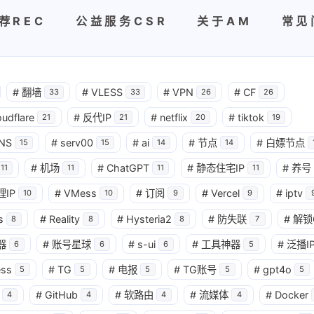
荐REC
公益服务CSR
关于AM
常见
#
翻墙
#
VLESS
#
VPN
#
CF
33
33
26
26
oudflare
#
反代IP
#
netflix
#
tiktok
21
21
20
19
NS
#
serv00
#
ai
#
节点
#
白嫖节点
15
15
14
14
#
机场
#
ChatGPT
#
静态住宅IP
#
养号
11
11
11
11
理IP
#
VMess
#
订阅
#
Vercel
#
iptv
10
10
9
9
s
#
Reality
#
Hysteria2
#
防失联
#
解锁
8
8
8
7
器
#
账号星球
#
s-ui
#
工具神器
#
泛播I
6
6
6
5
ess
#
TG
#
电报
#
TG账号
#
gpt4o
5
5
5
5
5
#
GitHub
#
软路由
#
流媒体
#
Docker
4
4
4
4