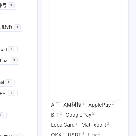
帐号
1
册教程
1
2
2
GooglePay
LocalCard
roid
1
1
26
14
U卡出入金
VPN
ai
Gmail
1
2
1
2
虚拟卡
交易所
券商评测
1
2
1
el
问题
技术分享
拜比特
1
主机
1
2
53
1
干货
科学上网
稳定币
11
2
2
AI
AM科技
ApplePay
3
1
9
拟卡
虚拟货币
订阅
2
2
BIT
GooglePay
1
2
2
LocalCard
Matrixport
六月 2026
五月 2026
1
4
2
OKX
USDT
U卡