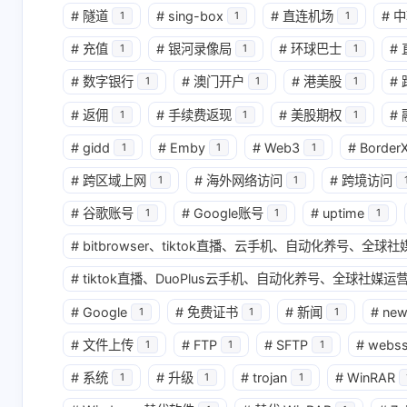
#
隧道
#
sing-box
#
直连机场
#
中
1
1
1
互动
#
充值
#
银河录像局
#
环球巴士
#
1
1
1
最新评论
#
数字银行
#
澳门开户
#
港美股
#
1
1
1
无法获取评论，请确认相关配置是否正
#
返佣
#
手续费返现
#
美股期权
#
1
1
1
#
gidd
#
Emby
#
Web3
#
Border
1
1
1
#
跨区域上网
#
海外网络访问
#
跨境访问
1
1
#
谷歌账号
#
Google账号
#
uptime
1
1
1
#
bitbrowser、tiktok直播、云手机、自动化养号、全
#
tiktok直播、DuoPlus云手机、自动化养号、全球社媒运营
#
Google
#
免费证书
#
新闻
#
ne
1
1
1
#
文件上传
#
FTP
#
SFTP
#
webs
1
1
1
#
系统
#
升级
#
trojan
#
WinRAR
1
1
1