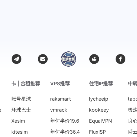
卡 | 合租推荐
VPS推荐
住宅IP推荐
中
账号星球
raksmart
lycheeip
tap
e
环球巴士
vmrack
kookeey
极
Xesim
年付半价19.6
EqualVPN
良
kitesim
年付半价36.4
FluxISP
瞬