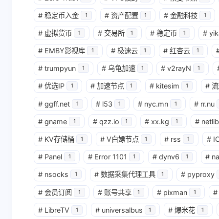
#
稳定币入金
#
资产配置
#
金融科技
1
1
1
#
虚拟货币
#
交易所
#
稳定币
#
yik
1
1
1
#
EMBY影视库
#
极速云
#
红杏云
1
1
1
#
trumpyun
#
乌龟加速
#
v2rayN
1
1
1
#
优选IP
#
加速节点
#
kitesim
#
流
1
1
1
#
ggff.net
#
l53
#
nyc.mn
#
rr.nu
1
1
1
#
gname
#
qzz.io
#
xx.kg
#
netlib
1
1
1
#
KV存储桶
#
V白嫖节点
#
rss
#
I
1
1
1
#
Panel
#
Error 1101
#
dynv6
#
n
1
1
1
#
nsocks
#
数据采集代理工具
#
pyproxy
1
1
#
会员订阅
#
账号共享
#
pixman
#
1
1
1
#
LibreTV
#
universalbus
#
爆米花
1
1
1