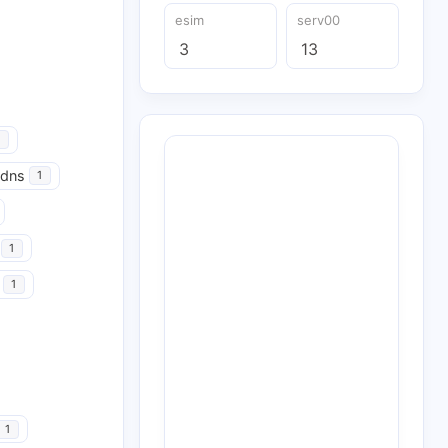
esim
serv00
3
13
udns
1
1
1
1