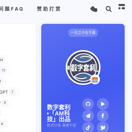
问题FAQ
赞助打赏
一日之计在于晨
14
11
9
GPT
7
P
5
数字套利
•「AM科
技」出品
4
技术分享 满满干货