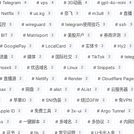
#
Telegram
#
vps
#
3D动画
#
gpt-4o-mini
4
4
4
4
Netflix
#
us.kg
#
奈飞
#
m3u8
#
直播
3
3
3
3
监控
#
wireguard
#
telegram使用技巧
#
ssh
3
3
3
3
BIT
#
Matrixport
#
美股开户
#
券商评测
2
2
2
2
#
GooglePay
#
LocalCard
#
实体卡
#
Hy2
2
2
2
2
流量
#
媒体
#
国际社交
#
TikTok
#
tele
2
2
2
2
nsexit
#
优选域名
#
Linux
#
Snippets
2
2
2
2
#
直播源
#
Netlify
#
Render
#
Cloudflare Page
2
2
2
max
#
网盘
#
alist
#
AList
#
云服务器
2
2
2
2
2
#
苹果ID
#
SNI伪装
#
绕过GFW
#
免VPN
2
2
2
pple ID
#
免费工具
#
3x-ui
#
Argo Tunnel
2
2
2
2
ss
#
一键脚本
#
多域名
#
多协议
#
内网
2
2
2
2
#
证书
#
tls
#
常见问题
#
U卡出入金
2
2
1
1