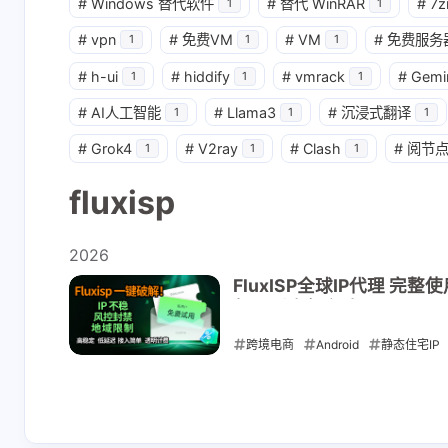
#
Windows 替代软件
#
替代 WinRAR
#
7z
1
1
#
vpn
#
免费VM
#
VM
#
免费服务
1
1
1
#
h-ui
#
hiddify
#
vmrack
#
Gemi
1
1
1
#
AI人工智能
#
Llama3
#
沉浸式翻译
1
1
1
#
Grok4
#
V2ray
#
Clash
#
阅节
1
1
1
fluxisp
2026
FluxISP全球IP代理 完整
餐：到底怎么选？
跨境电商
Android
静态住宅IP
2026-05-12