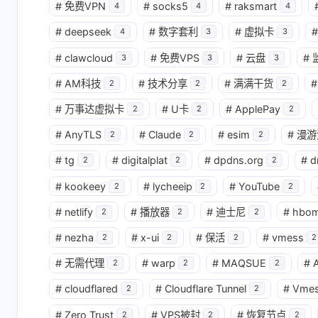
#
免费VPN
#
socks5
#
raksmart
4
4
4
#
deepseek
#
数字套利
#
虚拟卡
#
4
3
3
#
clawcloud
#
免费VPS
#
云盘
#
3
3
3
#
AM科技
#
技术分享
#
满满干货
#
2
2
2
#
万事达虚拟卡
#
U卡
#
ApplePay
2
2
2
#
AnyTLS
#
Claude
#
esim
#
漫游
2
2
2
#
tg
#
digitalplat
#
dpdns.org
#
d
2
2
2
#
kookeey
#
lycheeip
#
YouTube
2
2
2
#
netlify
#
播放器
#
迪士尼
#
hbo
2
2
2
#
nezha
#
x-ui
#
保活
#
vmess
2
2
2
2
#
无需代理
#
warp
#
MAQSUE
#
A
2
2
2
#
cloudflared
#
Cloudflare Tunnel
#
Vme
2
2
#
Zero Trust
#
VPS被封
#
恢复节点
2
2
2