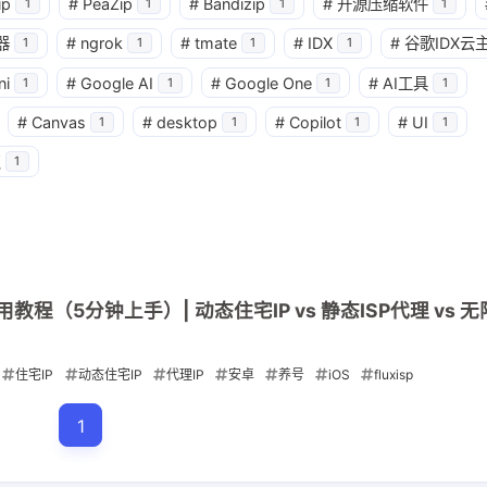
3
1
篇
篇
ip
#
PeaZip
#
Bandizip
#
开源压缩软件
1
1
1
1
器
#
ngrok
#
tmate
#
IDX
#
谷歌IDX云
1
1
1
1
四月 2026
三月 2026
ni
#
Google AI
#
Google One
#
AI工具
1
1
1
1
4
3
篇
篇
#
Canvas
#
desktop
#
Copilot
#
UI
1
1
1
1
点
1
使用教程（5分钟上手）| 动态住宅IP vs 静态ISP代理 vs 
住宅IP
动态住宅IP
代理IP
安卓
养号
iOS
fluxisp
1