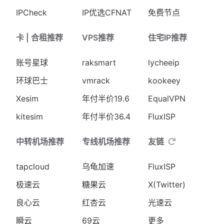
IPCheck
IP优选CFNAT
免费节点
卡 | 合租推荐
VPS推荐
住宅IP推荐
账号星球
raksmart
lycheeip
环球巴士
vmrack
kookeey
Xesim
年付半价19.6
EqualVPN
kitesim
年付半价36.4
FluxISP
中转机场推荐
专线机场推荐
友链
tapcloud
乌龟加速
FluxISP
极速云
糖果云
X(Twitter)
良心云
红杏云
光速云
瞬云
69云
更多