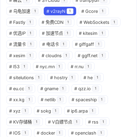
#
瞬云
#
SYCloud
#
trumpyun
#
乌龟加速
#
v2rayN
#
Gcore
1
1
1
#
Fastly
#
免费CDN
#
WebSockets
1
1
1
#
优选IP
#
加速节点
#
kitesim
1
1
1
#
流量卡
#
电话卡
#
giffgaff
1
1
1
#
xesim
#
cloudns
#
ggff.net
1
1
1
#
l53
#
nyc.mn
#
rr.nu
1
1
1
#
sitelutions
#
hostry
#
he
1
1
1
#
eu.cc
#
gname
#
qzz.io
1
1
1
#
xx.kg
#
netlib
#
spaceship
1
1
1
#
xyz
#
sokg
#
ip6.arpa
1
1
1
#
KV存储桶
#
V白嫖节点
#
rss
1
1
1
#
IOS
#
docker
#
openclash
1
1
1