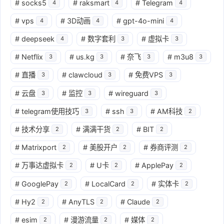
#
socks5
#
raksmart
#
Telegram
4
4
4
#
vps
#
3D动画
#
gpt-4o-mini
4
4
4
#
deepseek
#
数字套利
#
虚拟卡
4
3
3
#
Netflix
#
us.kg
#
奈飞
#
m3u8
3
3
3
3
#
直播
#
clawcloud
#
免费VPS
3
3
3
#
云盘
#
监控
#
wireguard
3
3
3
#
telegram使用技巧
#
ssh
#
AM科技
3
3
2
#
技术分享
#
满满干货
#
BIT
2
2
2
#
Matrixport
#
美股开户
#
券商评测
2
2
2
#
万事达虚拟卡
#
U卡
#
ApplePay
2
2
2
#
GooglePay
#
LocalCard
#
实体卡
2
2
2
#
Hy2
#
AnyTLS
#
Claude
2
2
2
#
esim
#
漫游流量
#
媒体
2
2
2