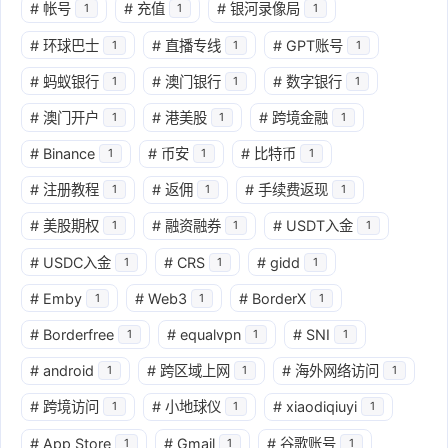
#
帐号
#
充值
#
银河录像局
1
1
1
#
环球巴士
#
直播专线
#
GPT账号
1
1
1
#
蚂蚁银行
#
澳门银行
#
数字银行
1
1
1
#
澳门开户
#
港美股
#
跨境金融
1
1
1
#
Binance
#
币安
#
比特币
1
1
1
#
注册教程
#
返佣
#
手续费返现
1
1
1
#
美股期权
#
融资融券
#
USDT入金
1
1
1
#
USDC入金
#
CRS
#
gidd
1
1
1
#
Emby
#
Web3
#
BorderX
1
1
1
#
Borderfree
#
equalvpn
#
SNI
1
1
1
#
android
#
跨区域上网
#
海外网络访问
1
1
1
#
跨境访问
#
小地球仪
#
xiaodiqiuyi
1
1
1
#
App Store
#
Gmail
#
谷歌账号
1
1
1