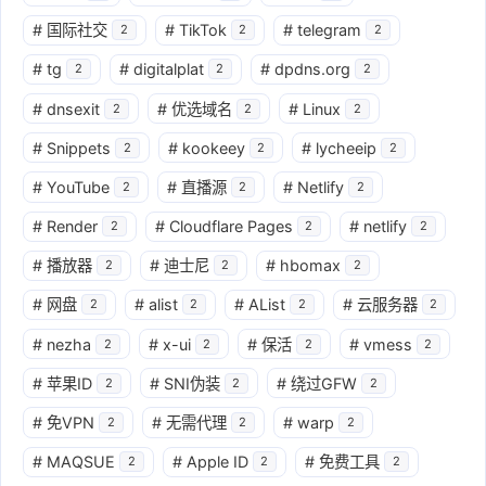
#
国际社交
#
TikTok
#
telegram
2
2
2
#
tg
#
digitalplat
#
dpdns.org
2
2
2
#
dnsexit
#
优选域名
#
Linux
2
2
2
#
Snippets
#
kookeey
#
lycheeip
2
2
2
#
YouTube
#
直播源
#
Netlify
2
2
2
#
Render
#
Cloudflare Pages
#
netlify
2
2
2
#
播放器
#
迪士尼
#
hbomax
2
2
2
#
网盘
#
alist
#
AList
#
云服务器
2
2
2
2
#
nezha
#
x-ui
#
保活
#
vmess
2
2
2
2
#
苹果ID
#
SNI伪装
#
绕过GFW
2
2
2
#
免VPN
#
无需代理
#
warp
2
2
2
#
MAQSUE
#
Apple ID
#
免费工具
2
2
2