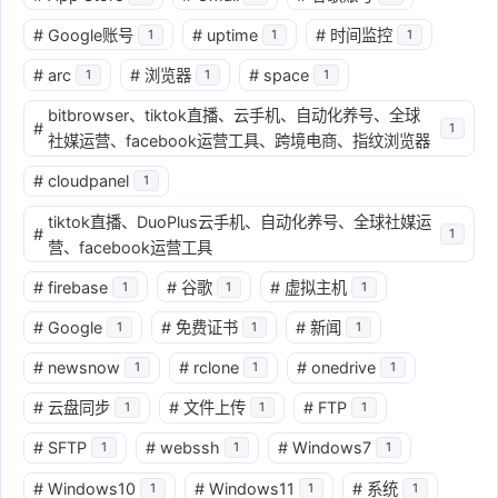
#
Google账号
#
uptime
#
时间监控
1
1
1
#
arc
#
浏览器
#
space
1
1
1
bitbrowser、tiktok直播、云手机、自动化养号、全球
#
1
社媒运营、facebook运营工具、跨境电商、指纹浏览器
#
cloudpanel
1
tiktok直播、DuoPlus云手机、自动化养号、全球社媒运
#
1
营、facebook运营工具
#
firebase
#
谷歌
#
虚拟主机
1
1
1
#
Google
#
免费证书
#
新闻
1
1
1
#
newsnow
#
rclone
#
onedrive
1
1
1
#
云盘同步
#
文件上传
#
FTP
1
1
1
#
SFTP
#
webssh
#
Windows7
1
1
1
#
Windows10
#
Windows11
#
系统
1
1
1