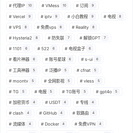
#
代理IP
#
VMess
#
订阅
10
10
9
#
Vercel
#
iptv
#
小白教程
#
电视
9
9
9
8
#
VPS
#
免费vps
#
Reality
8
8
8
#
Hysteria2
#
防失联
#
解锁GPT
8
7
7
#
1101
#
522
#
电视盒子
6
6
6
#
看片神器
#
账号星球
#
s-ui
6
6
6
#
工具神器
#
泛播IP
#
cfnat
5
5
5
#
moontv
#
全网影视
#
vless
5
5
5
#
TG
#
电报
#
TG账号
#
gpt4o
5
5
5
5
#
加密货币
#
USDT
#
专线
4
4
4
#
clash
#
GitHub
#
软路由
4
4
4
#
流媒体
#
Docker
#
免费VPN
4
4
4