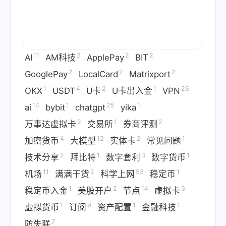
11
2
2
2
AI
AM科技
ApplePay
BIT
2
2
2
GooglePay
LocalCard
Matrixport
1
4
2
1
26
OKX
USDT
U卡
U卡出入金
VPN
14
1
25
1
ai
bybit
chatgpt
yika
2
1
2
万事达虚拟卡
交易所
券商评测
4
12
2
1
加密货币
大模型
实体卡
常见问题
2
1
3
1
技术分享
拜比特
数字套利
数字货币
11
2
53
1
机场
满满干货
科学上网
稳定币
1
2
14
3
稳定币入金
美股开户
节点
虚拟卡
1
9
1
1
虚拟货币
订阅
资产配置
金融科技
7
防失联