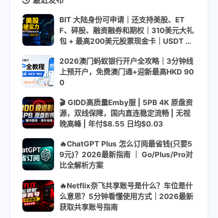
BIT 大陆身份可申请｜还支持美股、ET
F、碎股、融资融券和期权｜310美元大礼
包 + 最高200美元股票现金卡｜USDT US
DC入金
2026澳门蚂蚁银行开户全攻略｜3分钟线
上预开户，免费澳门通+迎新最高HKD 90
0
🎬 GIDD高质量Emby服 | 5PB 4K 原盘资
源，双线保障，国内直连稳定流畅 | 无视
晚高峰 | 年付$8.55 日均$0.03
🔥ChatGPT Plus 怎么订阅最省钱(只要5
9元)？2026最新指南 ｜ Go/Plus/Pro对
比全解析方案
🔥Netflix奈飞共享账号是什么？车位是什
么意思？5分钟看懂使用方式｜2026最新
获取共享账号指南