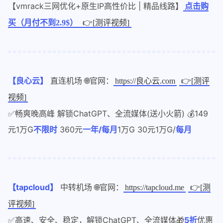
【vmrack三网优化+原生IP高性价比 | 精品线路】
点击购
买（月付不到2.9$）
👉[测评视频]
【良心云】
直连机场 🌐官网：
https://良心云.com
👉[测评
视频]
✅畅爽晚高峰 解锁ChatGPT、全流媒体(送小火箭) 💰149
元1万G
不限时
360元
一年/每月
1万G 30元1万G/
每月
【tapcloud】
中转机场 🌐官网：
https://tapcloud.me
👉[测
评视频]
✅高速、安全、稳定，解锁ChatGPT、全流媒体🎁
5折
优惠