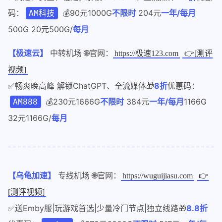
码：
💰90元1000G
不限时
204元
一年/每月
AM科技
500G 20元500G/
每月
【极速云】
中转机场 🌐官网：
https://极速123.com
👉[测评
视频]
✅畅爽晚高峰 解锁ChatGPT、全流媒体🎁
8折
优惠码：
💰230元1666G
不限时
384元
一年/每月
1166G
AM888
32元1166G/
每月
【乌龟加速】
专线机场 🌐官网：
https://wuguijiasu.com
👉
[测评视频]
✅送Emby服|玩游戏首选|少量冷门节点|独立线路🎁
8.8折