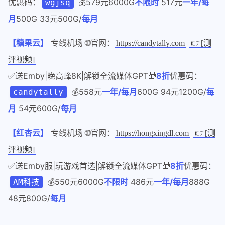
优惠码：
💰579元6000G
不限时
517元
一年/每
wgjsq
月
500G 33元500G/
每月
【糖果云】
专线机场 🌐官网：
https://candytally.com
👉[测
评视频]
✅送Emby|晚高峰8K|解锁全流媒体GPT🎁
8折
优惠码：
💰558元
一年/每月
600G 94元1200G/
每
candytally
月
54元600G/
每月
【红杏云】
专线机场 🌐官网：
https://hongxingdl.com
👉[测
评视频]
✅送Emby服|玩游戏首选|解锁全流媒体GPT🎁
8折
优惠码：
💰550元6000G
不限时
486元
一年/每月
888G
AM科技
48元800G/
每月