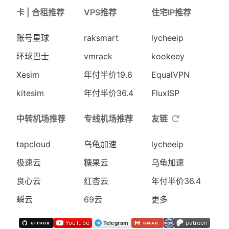
卡 | 合租推荐
VPS推荐
住宅IP推荐
账号星球
raksmart
lycheeip
环球巴士
vmrack
kookeey
Xesim
年付半价19.6
EqualVPN
kitesim
年付半价36.4
FluxISP
中转机场推荐
专线机场推荐
友链
tapcloud
乌龟加速
lycheeip
极速云
糖果云
乌龟加速
良心云
红杏云
年付半价36.4
瞬云
69云
更多