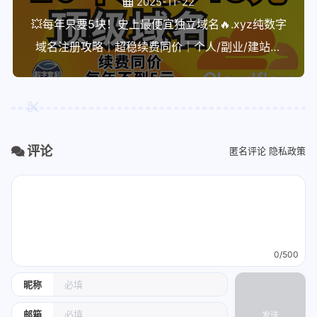
2025-11-22
💥每年只要5块！史上最便宜独立域名🔥.xyz纯数字
域名注册攻略｜超稳续费同价｜个人/副业/建站必
看！
评论
匿名评论
隐私政策
0/500
昵称
邮箱
发送