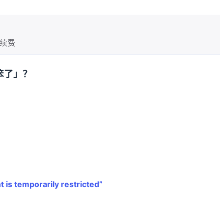
续费
笨了」？
 is temporarily restricted”