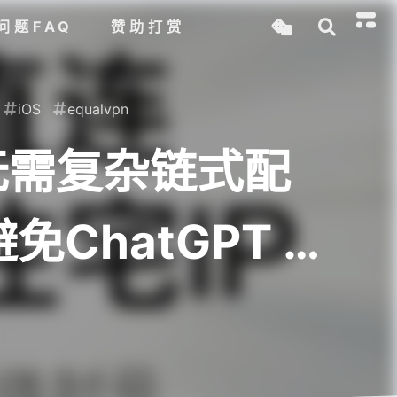
问题FAQ
赞助打赏
iOS
equalvpn
，无需复杂链式配
ChatGPT 等
 EqualVPN