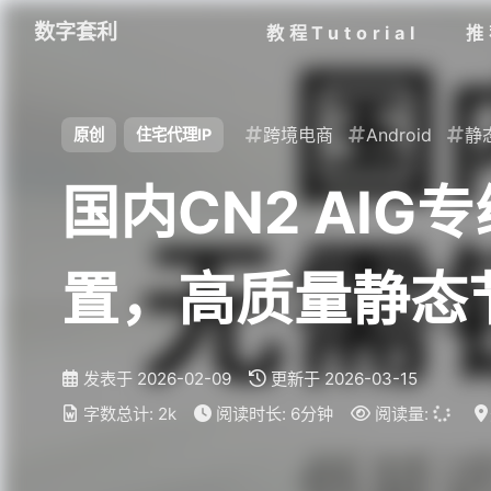
数字套利
教程Tutorial
推
跨境电商
Android
静
原创
住宅代理IP
国内CN2 AI
置，高质量静态节
AI 降智，避免Ti
发表于
2026-02-09
更新于
2026-03-15
字数总计:
2k
阅读时长:
6分钟
阅读量: