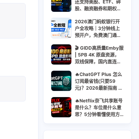
还支持美股、ETF、碎
股、融资融券和期权｜
310美元大礼包 + 最高
2026澳门蚂蚁银行开
200美元股票现金卡｜
户全攻略｜3分钟线上
USDT USDC入金
预开户，免费澳门通
+迎新最高HKD 900
🎬 GIDD高质量Emby服
| 5PB 4K 原盘资源，
双线保障，国内直连稳
定流畅 | 无视晚高峰 |
🔥ChatGPT Plus 怎么
年付$8.55 日均$0.03
订阅最省钱(只要59
元)？2026最新指南 ｜
2
2
GooglePay
LocalCard
Go/Plus/Pro对比全解
🔥Netflix奈飞共享账号
析方案
1
26
14
U卡出入金
VPN
ai
是什么？车位是什么意
思？5分钟看懂使用方
2
1
2
虚拟卡
交易所
券商评测
式｜2026最新获取共
享账号指南
1
2
1
问题
技术分享
拜比特