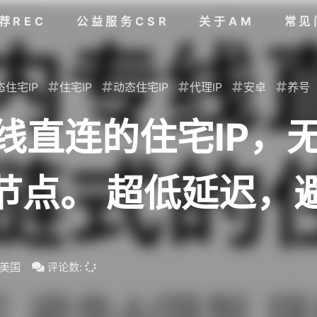
荐REC
公益服务CSR
关于AM
常见
态住宅IP
住宅IP
动态住宅IP
代理IP
安卓
养号
G专线直连的住宅IP
点。 超低延迟，避免
ktok 等媒体账号封禁
美国
评论数: