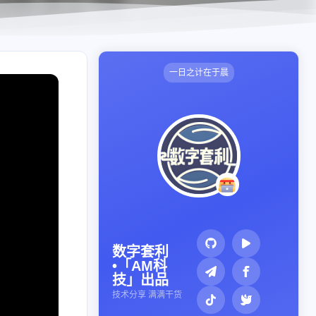
一日之计在于晨
数字套利
•「AM科
技」出品
技术分享 满满干货