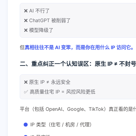
❌ AI 不行了
❌ ChatGPT 被削弱了
❌ 模型降级了
但
真相往往不是 AI 变笨，而是你在用什么 IP 访问它。
互动
二、重点纠正一个认知误区：原生 IP ≠ 不封
最新评论
无法获取评论，请确认相关配置是否正
❌ 原生 IP ≠ 永远安全
✅ 高质量住宅 IP = 风控风险更低
平台（包括 OpenAI、Google、TikTok）真正看的
IP 类型（住宅 / 机房 / 代理）