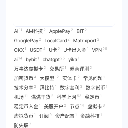
11
2
2
2
AI
AM科技
ApplePay
BIT
2
2
2
GooglePay
LocalCard
Matrixport
1
4
2
1
26
OKX
USDT
U卡
U卡出入金
VPN
14
1
25
1
ai
bybit
chatgpt
yika
2
1
2
万事达虚拟卡
交易所
券商评测
4
12
2
1
加密货币
大模型
实体卡
常见问题
2
1
3
1
技术分享
拜比特
数字套利
数字货币
11
2
53
1
机场
满满干货
科学上网
稳定币
1
2
14
3
稳定币入金
美股开户
节点
虚拟卡
1
9
1
1
虚拟货币
订阅
资产配置
金融科技
7
防失联